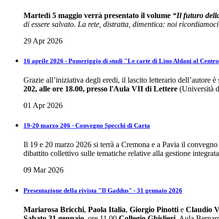
Martedì 5 maggio verrà presentato il volume
“Il futuro del
di essere salvato. La rete, distratta, dimentica: noi ricordiamoci
29 Apr 2026
16 aprile 2026 - Pomeriggio di studi "Le carte di Lino Aldani al Centro
Grazie all’iniziativa degli eredi, il lascito letterario dell’autor
202, alle ore 18.00, presso l'Aula VII di Lettere
(Università di
01 Apr 2026
19-20 marzo 206 - Convegno Specchi di Carta
Il 19 e 20 marzo 2026 si terrà a Cremona e a Pavia il convegno “
dibattito collettivo sulle tematiche relative alla gestione integrata
09 Mar 2026
Presentazione della rivista "Il Gaddus" - 31 gennaio 2026
Mariarosa Bricchi
,
Paola Italia
,
Giorgio Pinotti
e
Claudio V
Sabato 31 gennaio
, ore 11.00
Collegio Ghislieri
, Aula Bernar