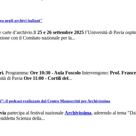
 negli archivi italiani"
carte d’archivio.Il
25 e 26 settembre 2025
l’Università di Pavia ospit
zione con il Comitato nazionale per la...
ri
.
Programma:
Ore 10:30 - Aula Foscolo
Intervengono:
Prof. France
ità di Pavia
Ore 11:00 - Cortili del
...
ivi”: il podcast realizzato dal Centro Manoscritti per Archivissima
via
partecipa al festival nazionale
Archivissima
, aderendo al tema "Dal
iddetta Scienza della...