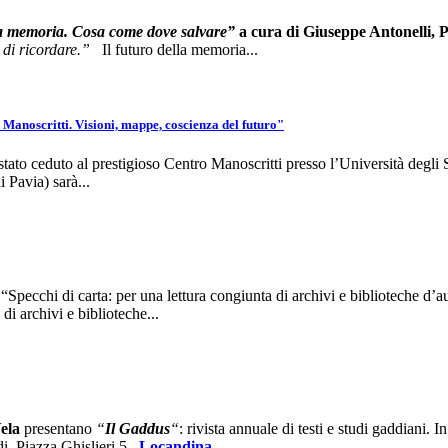
la memoria. Cosa come dove salvare”
a cura di Giuseppe Antonelli, P
 di ricordare.”
Il futuro della memoria...
 Manoscritti. Visioni, mappe, coscienza del futuro"
e è stato ceduto al prestigioso Centro Manoscritti presso l’Università degli
 Pavia) sarà...
Specchi di carta: per una lettura congiunta di archivi e biblioteche d’a
 di archivi e biblioteche...
ela
presentano
“
Il Gaddus
“
: rivista annuale di testi e studi gaddiani. 
di, Piazza Ghislieri 5
Locandina