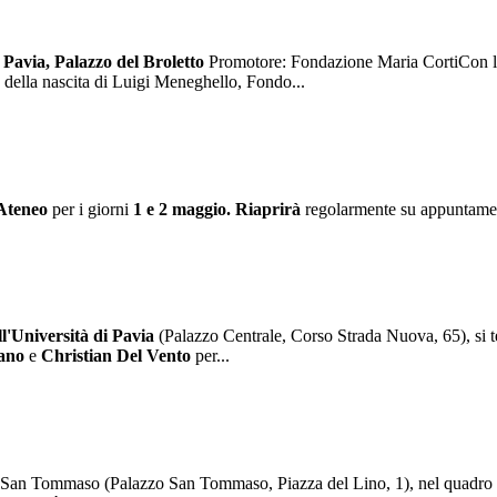
Pavia, Palazzo del Broletto
Promotore: Fondazione Maria CortiCon la 
 della nascita di Luigi Meneghello, Fondo...
 Ateneo
per i giorni
1 e 2 maggio.
Riaprirà
regolarmente su appuntame
ll'Università di Pavia
(Palazzo Centrale, Corso Strada Nuova, 65), si te
iano
e
Christian Del Vento
per...
 di San Tommaso (Palazzo San Tommaso, Piazza del Lino, 1), nel quadr