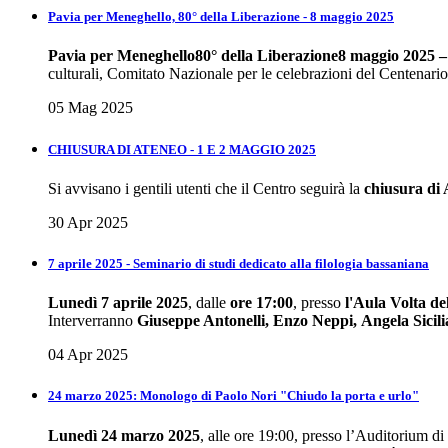
Pavia per Meneghello, 80° della Liberazione - 8 maggio 2025
Pavia per Meneghello
80° della Liberazione
8 maggio 2025 – 
culturali, Comitato Nazionale per le celebrazioni del Centenario
05 Mag 2025
CHIUSURA DI ATENEO - 1 E 2 MAGGIO 2025
Si avvisano i gentili utenti che il Centro seguirà la
chiusura di
30 Apr 2025
7 aprile 2025 - Seminario di studi dedicato alla filologia bassaniana
Lunedì 7 aprile 2025
, dalle
ore 17:00
, presso
l'Aula Volta de
Interverranno
Giuseppe Antonelli, Enzo Neppi, Angela Sicil
04 Apr 2025
24 marzo 2025: Monologo di Paolo Nori "Chiudo la porta e urlo"
Lunedì 24 marzo 2025
, alle ore 19:00, presso l’Auditorium