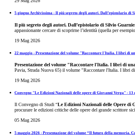
29 Mag 2026
5 giugno Archivissima - Il più segreto degli autori. Dall’epistolario di 
Il più segreto degli autori.
Dall’epistolario di Silvio Guarnie
appassionante cercare di scoprirne l’identità (quella per esempio,
19 Mag 2026
22 maggio - Presentazione del volume "Raccontare l'Italia. I libri di u
Presentazione del volume
"Raccontare l'Italia. I libri di u
Pavia, Strada Nuova 65) il volume "Raccontare l'Italia. I libri di
19 Mag 2026
Convegno "Le Edizioni Nazionali delle opere di Giovanni Verga" - 13
Il Convegno di Studi “
Le Edizioni Nazionali delle Opere di
procurare le edizioni critiche delle opere del grande scrittore sic
05 Mag 2026
5 maggio 2026 - Presentazione del volume “Il futuro della memoria. 