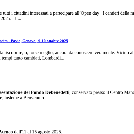
 tutti i cittadini interessati a partecipare all’Open day "I cantieri della 
 2025. Il...
cita - Pavia, Genova | 9-10 ottobre 2025
da riscoprire, o, forse meglio, ancora da conoscere veramente. Vicino al
n tempi tanto cambiati, Lombardi...
sentazione del Fondo Debenedetti
, conservato presso il Centro Manos
 e, insieme a Benvenuto...
 Ateneo
dall'11 al 15 agosto 2025.