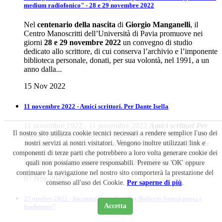
medium radiofonico" - 28 e 29 novembre 2022
Nel
centenario della nascita
di
Giorgio Manganelli
, il
Centro Manoscritti dell’Università di Pavia promuove nei
giorni
28 e 29 novembre 2022
un convegno di studio
dedicato allo scrittore, di cui conserva l’archivio e l’imponente
biblioteca personale, donati, per sua volontà, nel 1991, a un
anno dalla...
15 Nov 2022
11 novembre 2022 - Amici scrittori. Per Dante Isella
11 novembre 1922 - 11 novembre 2022
Amici scrittori
Per
Il nostro sito utilizza cookie tecnici necessari a rendere semplice l'uso dei
Dante Isella
Da un’idea di Gino Cervi, Paola Italia, Giorgio
nostri servizi ai nostri visitatori. Vengono inoltre utilizzati link e
Panizza, Giulia Raboni, Claudio VelaCon le voci di Davide
Ferrari e Giulia Montessoro. Dante Isella è stato docente di
componenti di terze parti che potrebbero a loro volta generare cookie dei
Letteratura italiana presso l’Università di Pavia per un...
quali non possiamo essere responsabili. Premere su 'OK' oppure
continuare la navigazione nel nostro sito comporterà la prestazione del
07 Nov 2022
consenso all'uso dei Cookie.
Per saperne di più
.
27 ottobre 2022 - Incontro di studio “Per Roberto Sanesi poeta e
Accetta
traduttore”