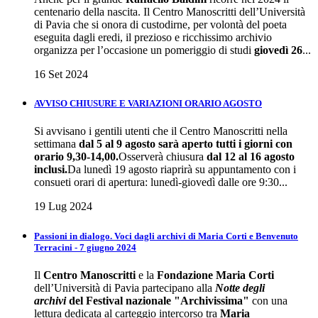
centenario della nascita. Il Centro Manoscritti dell’Università
di Pavia che si onora di custodirne, per volontà del poeta
eseguita dagli eredi, il prezioso e ricchissimo archivio
organizza per l’occasione un pomeriggio di studi
giovedì
26
...
16 Set 2024
AVVISO CHIUSURE E VARIAZIONI ORARIO AGOSTO
Si avvisano i gentili utenti che il Centro Manoscritti nella
settimana
dal 5 al 9 agosto sarà aperto tutti i giorni con
orario 9,30-14,00.
Osserverà chiusura
dal 12 al 16 agosto
inclusi.
Da lunedì 19 agosto riaprirà su appuntamento con i
consueti orari di apertura: lunedì-giovedì dalle ore 9:30...
19 Lug 2024
Passioni in dialogo. Voci dagli archivi di Maria Corti e Benvenuto
Terracini - 7 giugno 2024
Il
Centro Manoscritti
e la
Fondazione Maria Corti
dell’Università di Pavia partecipano alla
Notte degli
archivi
del
Festival nazionale "Archivissima"
con una
lettura dedicata al carteggio intercorso tra
Maria