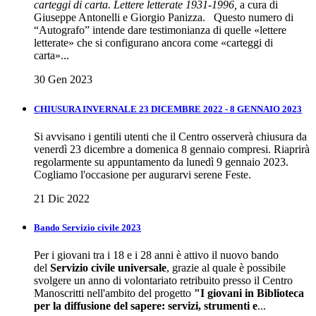
carteggi di carta. Lettere letterate 1931-1996,
a cura di
Giuseppe Antonelli e Giorgio Panizza. Questo numero di
“Autografo” intende dare testimonianza di quelle «lettere
letterate» che si configurano ancora come «carteggi di
carta»...
30 Gen 2023
CHIUSURA INVERNALE 23 DICEMBRE 2022 - 8 GENNAIO 2023
Si avvisano i gentili utenti che il Centro osserverà chiusura da
venerdì 23 dicembre a domenica 8 gennaio compresi. Riaprirà
regolarmente su appuntamento da lunedì 9 gennaio 2023.
Cogliamo l'occasione per augurarvi serene Feste.
21 Dic 2022
Bando Servizio civile 2023
Per i giovani tra i 18 e i 28 anni è attivo il nuovo bando
del
Servizio civile universale
, grazie al quale è possibile
svolgere un anno di volontariato retribuito presso il Centro
Manoscritti nell'ambito del progetto
"I giovani in Biblioteca
per la diffusione del sapere: servizi, strumenti e
...