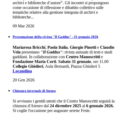
archivi e biblioteche d’autore”. Gli incontri si propongono
come occasione di riflessione e dibattito collettivo sulle
tematiche relative alla gestione integrata di archivi e
biblioteche...
09 Mar 2026
Presentazione della rivista "Il Gaddus" - 31 gennaio 2026
Mariarosa Bricchi
,
Paola Italia
,
Giorgio Pinotti
e
Claudio
Vela
presentano
“
Il Gaddus
“
: rivista annuale di testi e studi
gaddiani. In collaborazione con
Centro Manoscritti
e
Fondazione Maria Corti
.
Sabato 31 gennaio
, ore 11.00
Collegio Ghislieri
, Aula Bernardi, Piazza Ghislieri 5
Locandina
20 Gen 2026
Chiusura invernale di Ateneo
Si avvisano i gentili utenti che il Centro Manoscritti seguirà la
chiusura d'Ateneo dal
24 dicembre 2025
al
6 gennaio 2026.
Si coglie l'occasione per augurare serene Feste.