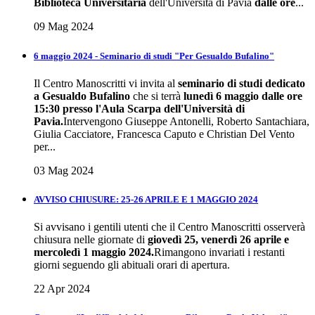
Biblioteca Universitaria
dell'Università di Pavia
dalle ore
...
09 Mag 2024
6 maggio 2024 - Seminario di studi "Per Gesualdo Bufalino"
Il Centro Manoscritti vi invita al
seminario di studi dedicato
a Gesualdo Bufalino
che si terrà
lunedì 6 maggio dalle ore
15:30 presso l'Aula Scarpa dell'Università di
Pavia.
Intervengono Giuseppe Antonelli, Roberto Santachiara,
Giulia Cacciatore, Francesca Caputo e Christian Del Vento
per...
03 Mag 2024
AVVISO CHIUSURE: 25-26 APRILE E 1 MAGGIO 2024
Si avvisano i gentili utenti che il Centro Manoscritti osserverà
chiusura nelle giornate di
giovedì 25, venerdì 26 aprile e
mercoledì 1 maggio 2024.
Rimangono invariati i restanti
giorni seguendo gli abituali orari di apertura.
22 Apr 2024