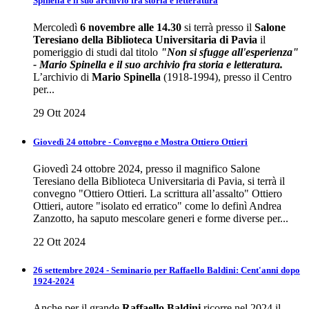
Spinella e il suo archivio fra storia e letteratura
Mercoledì
6 novembre alle 14.30
si terrà presso il
Salone
Teresiano della Biblioteca Universitaria di Pavia
il
pomeriggio di studi dal titolo
"Non si sfugge all'esperienza"
- Mario Spinella e il suo archivio fra storia e letteratura.
L’archivio di
Mario Spinella
(1918-1994), presso il Centro
per...
29 Ott 2024
Giovedì 24 ottobre - Convegno e Mostra Ottiero Ottieri
Giovedì 24 ottobre 2024, presso il magnifico Salone
Teresiano della Biblioteca Universitaria di Pavia, si terrà il
convegno "Ottiero Ottieri. La scrittura all’assalto" Ottiero
Ottieri, autore "isolato ed erratico" come lo definì Andrea
Zanzotto, ha saputo mescolare generi e forme diverse per...
22 Ott 2024
26 settembre 2024 - Seminario per Raffaello Baldini: Cent'anni dopo
1924-2024
Anche per il grande
Raffaello Baldini
ricorre nel 2024 il