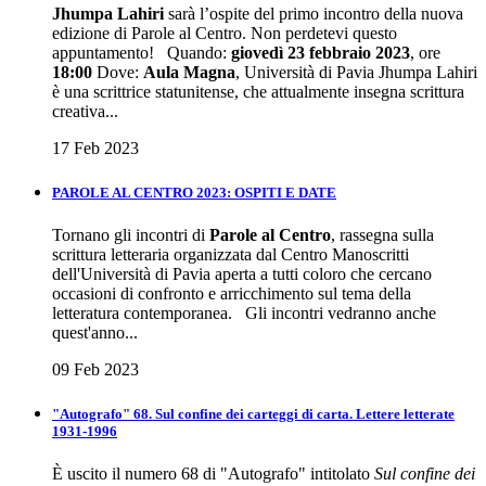
Jhumpa Lahiri
sarà l’ospite del primo incontro della nuova
edizione di Parole al Centro. Non perdetevi questo
appuntamento! Quando:
giovedì 23 febbraio 2023
, ore
18:00
Dove:
Aula Magna
, Università di Pavia Jhumpa Lahiri
è una scrittrice statunitense, che attualmente insegna scrittura
creativa...
17 Feb 2023
PAROLE AL CENTRO 2023: OSPITI E DATE
Tornano gli incontri di
Parole al Centro
, rassegna sulla
scrittura letteraria organizzata dal Centro Manoscritti
dell'Università di Pavia aperta a tutti coloro che cercano
occasioni di confronto e arricchimento sul tema della
letteratura contemporanea. Gli incontri vedranno anche
quest'anno...
09 Feb 2023
"Autografo" 68. Sul confine dei carteggi di carta. Lettere letterate
1931-1996
È uscito il numero 68 di "Autografo" intitolato
Sul confine dei