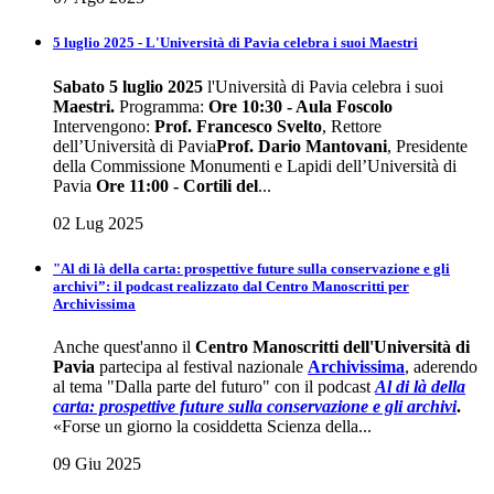
5 luglio 2025 - L'Università di Pavia celebra i suoi Maestri
Sabato 5 luglio 2025
l'Università di Pavia celebra i suoi
Maestri
.
Programma:
Ore 10:30 - Aula Foscolo
Intervengono:
Prof. Francesco Svelto
, Rettore
dell’Università di Pavia
Prof. Dario Mantovani
, Presidente
della Commissione Monumenti e Lapidi dell’Università di
Pavia
Ore 11:00 - Cortili del
...
02 Lug 2025
"Al di là della carta: prospettive future sulla conservazione e gli
archivi”: il podcast realizzato dal Centro Manoscritti per
Archivissima
Anche quest'anno il
Centro Manoscritti dell'Università di
Pavia
partecipa al festival nazionale
Archivissima
, aderendo
al tema "Dalla parte del futuro" con il podcast
Al di là della
carta: prospettive future sulla conservazione e gli
archivi
.
«Forse un giorno la cosiddetta Scienza della...
09 Giu 2025