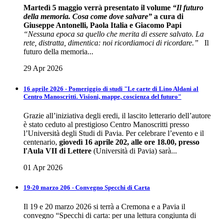
Martedì 5 maggio verrà presentato il volume
“Il futuro
della memoria. Cosa come dove salvare”
a cura di
Giuseppe Antonelli, Paola Italia e Giacomo Papi
“Nessuna epoca sa quello che merita di essere salvato. La
rete, distratta, dimentica: noi ricordiamoci di ricordare.”
Il
futuro della memoria...
29 Apr 2026
16 aprile 2026 - Pomeriggio di studi "Le carte di Lino Aldani al
Centro Manoscritti. Visioni, mappe, coscienza del futuro"
Grazie all’iniziativa degli eredi, il lascito letterario dell’autore
è stato ceduto al prestigioso Centro Manoscritti presso
l’Università degli Studi di Pavia. Per celebrare l’evento e il
centenario,
giovedì 16 aprile 202, alle ore 18.00, presso
l'Aula VII di Lettere
(Università di Pavia) sarà...
01 Apr 2026
19-20 marzo 206 - Convegno Specchi di Carta
Il 19 e 20 marzo 2026 si terrà a Cremona e a Pavia il
convegno “Specchi di carta: per una lettura congiunta di