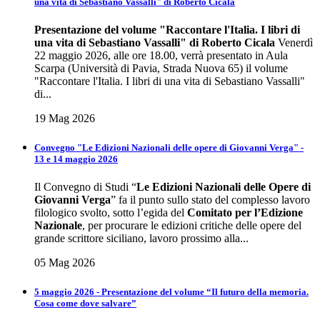
una vita di Sebastiano Vassalli" di Roberto Cicala
Presentazione del volume
"Raccontare l'Italia. I libri di
una vita di Sebastiano Vassalli" di Roberto Cicala
Venerdì
22 maggio 2026, alle ore 18.00, verrà presentato in Aula
Scarpa (Università di Pavia, Strada Nuova 65) il volume
"Raccontare l'Italia. I libri di una vita di Sebastiano Vassalli"
di...
19 Mag 2026
Convegno "Le Edizioni Nazionali delle opere di Giovanni Verga" -
13 e 14 maggio 2026
Il Convegno di Studi “
Le Edizioni Nazionali delle Opere di
Giovanni Verga
” fa il punto sullo stato del complesso lavoro
filologico svolto, sotto l’egida del
Comitato per l’Edizione
Nazionale
, per procurare le edizioni critiche delle opere del
grande scrittore siciliano, lavoro prossimo alla...
05 Mag 2026
5 maggio 2026 - Presentazione del volume “Il futuro della memoria.
Cosa come dove salvare”