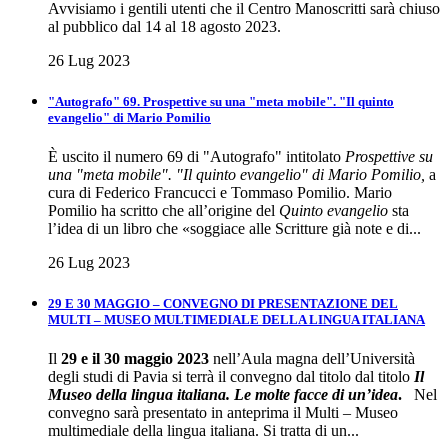
Avvisiamo i gentili utenti che il Centro Manoscritti sarà chiuso
al pubblico dal 14 al 18 agosto 2023.
26 Lug 2023
"Autografo" 69. Prospettive su una "meta mobile". "Il quinto
evangelio" di Mario Pomilio
È uscito il numero 69 di "Autografo" intitolato
Prospettive su
una "meta mobile". "Il quinto evangelio" di Mario Pomilio,
a
cura di Federico Francucci e Tommaso Pomilio. Mario
Pomilio ha scritto che all’origine del
Quinto evangelio
sta
l’idea di un libro che «soggiace alle Scritture già note e di...
26 Lug 2023
29 E 30 MAGGIO – CONVEGNO DI PRESENTAZIONE DEL
MULTI – MUSEO MULTIMEDIALE DELLA LINGUA ITALIANA
Il
29 e il 30 maggio 2023
nell’Aula magna dell’Università
degli studi di Pavia si terrà il convegno dal titolo dal titolo
Il
Museo della lingua italiana. Le molte facce di un’idea
.
Nel
convegno sarà presentato in anteprima il Multi – Museo
multimediale della lingua italiana. Si tratta di un...