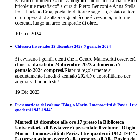
È uscito il numero 70 di "Autografo" intitolato "Luciano Erba
bricoleur e metafisico" a cura di Pietro Benzoni e Anna Stella
Poli. Luciano Erba, poeta, traduttore e saggista, è stato autore
di un’opera di distillata originalità che è cresciuta, in forme
coerenti, lungo un arco temporale di oltre...
10 Gen 2024
Chiusura invernale: 23 dicembre 2023-7 gennaio 2024
Si avvisano i gentili utenti che il Centro Manoscritti osserverà
chiusura
da sabato 23 dicembre 2023 a domenica 7
gennaio 2024 compresi.
Riaprirà regolarmente su
appuntamento lunedì 8 gennaio 2024.Ne approfittiamo per
augurarvi buone feste!
19 Dic 2023
Presentazione del volume "Biagio Marin- I manoscritti di Pavia. I tre
quaderni 1942-1944"
Martedì 19 dicembre alle ore 17 presso la Biblioteca
Universitaria di Pavia verrà presentato il volume "Biagio
Marin - I manoscritti di Pavia. I tre quaderni 1942-1944".
La presentazione avverrà alla presenza di Alia Englen da