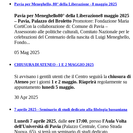
Pavia per Meneghello, 80° della Liberazione - 8 maggio 2025
Pavia per Meneghello
80° della Liberazione
8 maggio 2025
– Pavia, Palazzo del Broletto
Promotore: Fondazione Maria
CortiCon la collaborazione di: Comune di Pavia –
Assessorato alle politiche culturali, Comitato Nazionale per le
celebrazioni del Centenario della nascita di Luigi Meneghello,
Fondo...
05 Mag 2025
CHIUSURA DI ATENEO - 1 E 2 MAGGIO 2025
Si avvisano i gentili utenti che il Centro seguirà la
chiusura di
Ateneo
per i giorni
1 e 2 maggio.
Riaprirà
regolarmente su
appuntamento
lunedì 5 maggio.
30 Apr 2025
7 aprile 2025 - Seminario di studi dedicato alla filologia bassaniana
Lunedì 7 aprile 2025
, dalle
ore 17:00
, presso
l'Aula Volta
dell'Università di Pavia
(Palazzo Centrale, Corso Strada
Nuova, 65), si terrà un seminario di studi dedicato