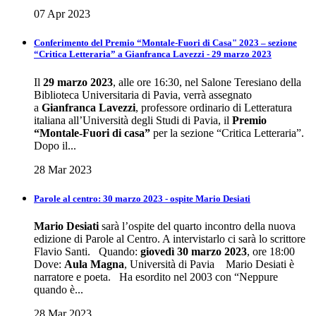
07 Apr 2023
Conferimento del Premio “Montale-Fuori di Casa" 2023 – sezione
“Critica Letteraria” a Gianfranca Lavezzi - 29 marzo 2023
Il
29 marzo 2023
, alle ore 16:30, nel Salone Teresiano della
Biblioteca Universitaria di Pavia, verrà assegnato
a
Gianfranca Lavezzi
, professore ordinario di Letteratura
italiana all’Università degli Studi di Pavia, il
Premio
“Montale-Fuori di casa”
per la sezione “Critica Letteraria”.
Dopo il...
28 Mar 2023
Parole al centro: 30 marzo 2023 - ospite Mario Desiati
Mario
Desiati
sarà l’ospite del quarto incontro della nuova
edizione di Parole al Centro. A intervistarlo ci sarà lo scrittore
Flavio Santi. Quando:
giovedì 30 marzo 2023
, ore 18:00
Dove:
Aula Magna
, Università di Pavia Mario Desiati è
narratore e poeta. Ha esordito nel 2003 con “Neppure
quando è...
28 Mar 2023