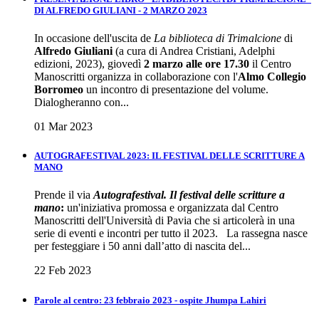
DI ALFREDO GIULIANI - 2 MARZO 2023
In occasione dell'uscita de
La biblioteca di Trimalcione
di
Alfredo Giuliani
(a cura di Andrea Cristiani, Adelphi
edizioni, 2023), giovedì
2 marzo alle ore 17.30
il Centro
Manoscritti organizza in collaborazione con l'
Almo Collegio
Borromeo
un incontro di presentazione del volume.
Dialogheranno con...
01 Mar 2023
AUTOGRAFESTIVAL 2023: IL FESTIVAL DELLE SCRITTURE A
MANO
Prende il via
Autografestival. Il festival delle scritture a
mano
:
un'iniziativa promossa e organizzata dal Centro
Manoscritti dell'Università di Pavia che si articolerà in una
serie di eventi e incontri per tutto il 2023. La rassegna nasce
per festeggiare i 50 anni dall’atto di nascita del...
22 Feb 2023
Parole al centro: 23 febbraio 2023 - ospite Jhumpa Lahiri