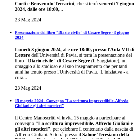
Corti
e
Benvenuto Terracini
, che si terrà
venerdì 7 giugno
2024, dalle ore 18:00
,...
23 Mag 2024
Presentazione del libro "Diario civile" di Cesare Segre - 3 giugno
2024
Lunedì 3 giugno 2024
, alle
ore 18:00, presso l'Aula VII di
Lettere
dell'Università di Pavia, si terrà la presentazione del
libro
"Diario civile" di Cesare Segre
(Il Saggiatore), un
omaggio allo studioso e al suo insegnamento che per tanti
anni ha tenuto presso l'Università di Pavia. L'iniziativa - a
cura...
23 Mag 2024
15 maggio 2024 - Convegno "La scrittura imprevedibile. Alfredo
Giuliani e gli altri mestieri"
Il Centro Manoscritti vi invita 15 maggio a partecipare al
convegno
"La scrittura imprevedibile. Alfredo Giuliani e
gli altri mestieri"
, per celebrare il centenario dalla nascita di
Alfredo Giuliani. Si terrà presso il
Salone Teresiano della