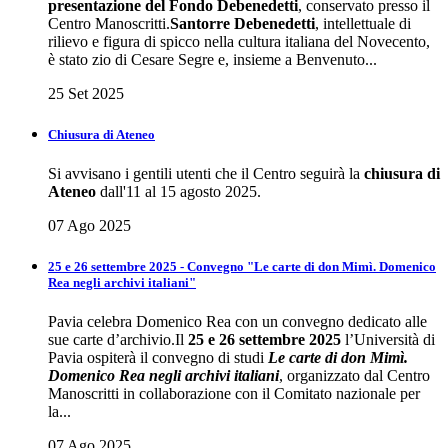
presentazione del Fondo Debenedetti
, conservato presso il
Centro Manoscritti.
Santorre Debenedetti
, intellettuale di
rilievo e figura di spicco nella cultura italiana del Novecento,
è stato zio di Cesare Segre e, insieme a Benvenuto...
25 Set 2025
Chiusura di Ateneo
Si avvisano i gentili utenti che il Centro seguirà la
chiusura di
Ateneo
dall'11 al 15 agosto 2025.
07 Ago 2025
25 e 26 settembre 2025 - Convegno "Le carte di don Mimì. Domenico
Rea negli archivi italiani"
Pavia celebra Domenico Rea con un convegno dedicato alle
sue carte d’archivio.Il
25 e 26 settembre 2025
l’Università di
Pavia ospiterà il convegno di studi
Le carte di don Mimì.
Domenico Rea negli archivi italiani
, organizzato dal Centro
Manoscritti in collaborazione con il Comitato nazionale per
la...
07 Ago 2025