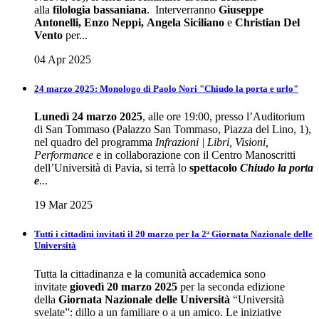
alla
filologia bassaniana
. Interverranno
Giuseppe
Antonelli, Enzo Neppi, Angela Siciliano
e
Christian Del
Vento
per...
04 Apr 2025
24 marzo 2025: Monologo di Paolo Nori "Chiudo la porta e urlo"
Lunedì 24 marzo 2025
, alle ore 19:00, presso l’Auditorium
di San Tommaso (Palazzo San Tommaso, Piazza del Lino, 1),
nel quadro del programma
Infrazioni | Libri, Visioni,
Performance
e in collaborazione con il Centro Manoscritti
dell’Università di Pavia, si terrà lo
spettacolo
Chiudo la porta
e
...
19 Mar 2025
Tutti i cittadini invitati il 20 marzo per la 2ᵃ Giornata Nazionale delle
Università
Tutta la cittadinanza e la comunità accademica sono
invitate
giovedì 20 marzo 2025
per la seconda edizione
della
Giornata Nazionale delle Università
“Università
svelate”: dillo a un familiare o a un amico. Le iniziative