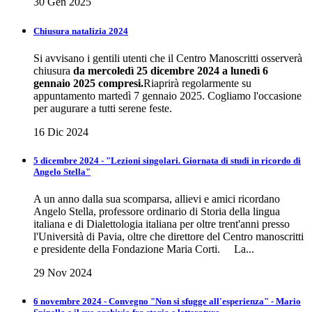
30 Gen 2025
Chiusura natalizia 2024
Si avvisano i gentili utenti che il Centro Manoscritti osserverà
chiusura
da mercoledì 25 dicembre 2024 a lunedì 6
gennaio 2025 compresi.
Riaprirà regolarmente su
appuntamento martedì 7 gennaio 2025. Cogliamo l'occasione
per augurare a tutti serene feste.
16 Dic 2024
5 dicembre 2024 - "Lezioni singolari. Giornata di studi in ricordo di
Angelo Stella"
A un anno dalla sua scomparsa, allievi e amici ricordano
Angelo Stella, professore ordinario di Storia della lingua
italiana e di Dialettologia italiana per oltre trent'anni presso
l'Università di Pavia, oltre che direttore del Centro manoscritti
e presidente della Fondazione Maria Corti. La...
29 Nov 2024
6 novembre 2024 - Convegno "Non si sfugge all'esperienza" - Mario