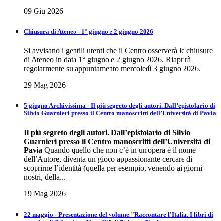
09 Giu 2026
Chiusura di Ateneo - 1° giugno e 2 giugno 2026
Si avvisano i gentili utenti che il Centro osserverà le chiusure
di Ateneo in data 1° giugno e 2 giugno 2026. Riaprirà
regolarmente su appuntamento mercoledì 3 giugno 2026.
29 Mag 2026
5 giugno Archivissima - Il più segreto degli autori. Dall’epistolario di
Silvio Guarnieri presso il Centro manoscritti dell’Università di Pavia
Il più segreto degli autori.
Dall’epistolario di Silvio
Guarnieri presso il Centro
manoscritti dell’Università di
Pavia
Quando quello che non c’è in un'opera è il nome
dell’Autore, diventa un gioco appassionante cercare di
scoprirne l’identità (quella per esempio, venendo ai giorni
nostri, della...
19 Mag 2026
22 maggio - Presentazione del volume "Raccontare l'Italia. I libri di