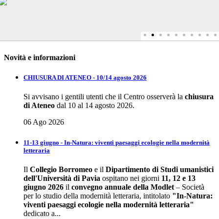
Novità e informazioni
CHIUSURA DI ATENEO - 10/14 agosto 2026
Si avvisano i gentili utenti che il Centro osserverà la
chiusura
di Ateneo
dal 10 al 14 agosto 2026.
06 Ago 2026
11-13 giugno - In-Natura: viventi paesaggi ecologie nella modernità
letteraria
Il
Collegio Borromeo
e il
Dipartimento di Studi umanistici
dell'Università di Pavia
ospitano nei giorni
11, 12 e 13
giugno 2026
il
convegno annuale della
Modlet
– Società
per lo studio della modernità letteraria, intitolato
"In-Natura:
viventi paesaggi ecologie nella modernità letteraria"
dedicato a...