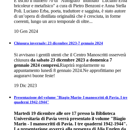
È uscito il numero 70 di "Autografo" intitolato "Luciano Erba
bricoleur e metafisico" a cura di Pietro Benzoni e Anna Stella
Poli. Luciano Erba, poeta, traduttore e saggista, è stato autore
di un’opera di distillata originalità che è cresciuta, in forme
coerenti, lungo un arco temporale di oltre...
10 Gen 2024
Chiusura invernale: 23 dicembre 2023-7 gennaio 2024
Si avvisano i gentili utenti che il Centro Manoscritti osserverà
chiusura
da sabato 23 dicembre 2023 a domenica 7
gennaio 2024 compresi.
Riaprirà regolarmente su
appuntamento lunedì 8 gennaio 2024.Ne approfittiamo per
augurarvi buone feste!
19 Dic 2023
Presentazione del volume "Biagio Marin- I manoscritti di Pavia. I tre
quaderni 1942-1944"
Martedì 19 dicembre alle ore 17 presso la Biblioteca
Universitaria di Pavia verrà presentato il volume "Biagio
Marin - I manoscritti di Pavia. I tre quaderni 1942-1944".
La presentazione avverrà alla presenza di Alia Englen da