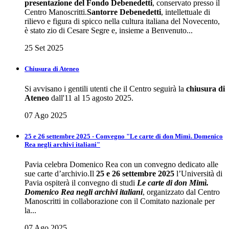
presentazione del Fondo Debenedetti
, conservato presso il
Centro Manoscritti.
Santorre Debenedetti
, intellettuale di
rilievo e figura di spicco nella cultura italiana del Novecento,
è stato zio di Cesare Segre e, insieme a Benvenuto...
25 Set 2025
Chiusura di Ateneo
Si avvisano i gentili utenti che il Centro seguirà la
chiusura di
Ateneo
dall'11 al 15 agosto 2025.
07 Ago 2025
25 e 26 settembre 2025 - Convegno "Le carte di don Mimì. Domenico
Rea negli archivi italiani"
Pavia celebra Domenico Rea con un convegno dedicato alle
sue carte d’archivio.Il
25 e 26 settembre 2025
l’Università di
Pavia ospiterà il convegno di studi
Le carte di don Mimì.
Domenico Rea negli archivi italiani
, organizzato dal Centro
Manoscritti in collaborazione con il Comitato nazionale per
la...
07 Ago 2025