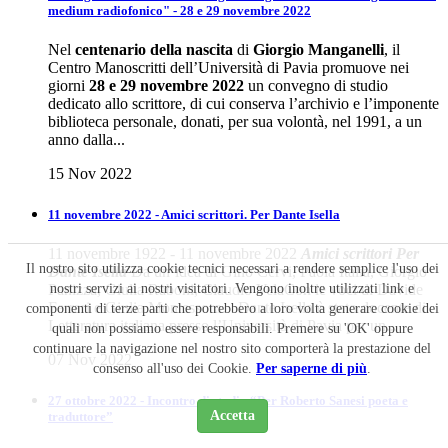
medium radiofonico" - 28 e 29 novembre 2022
Nel
centenario della nascita
di
Giorgio Manganelli
, il
Centro Manoscritti dell’Università di Pavia promuove nei
giorni
28 e 29 novembre 2022
un convegno di studio
dedicato allo scrittore, di cui conserva l’archivio e l’imponente
biblioteca personale, donati, per sua volontà, nel 1991, a un
anno dalla...
15 Nov 2022
11 novembre 2022 - Amici scrittori. Per Dante Isella
11 novembre 1922 - 11 novembre 2022
Amici scrittori
Per
Il nostro sito utilizza cookie tecnici necessari a rendere semplice l'uso dei
Dante Isella
Da un’idea di Gino Cervi, Paola Italia, Giorgio
nostri servizi ai nostri visitatori. Vengono inoltre utilizzati link e
Panizza, Giulia Raboni, Claudio VelaCon le voci di Davide
Ferrari e Giulia Montessoro. Dante Isella è stato docente di
componenti di terze parti che potrebbero a loro volta generare cookie dei
Letteratura italiana presso l’Università di Pavia per un...
quali non possiamo essere responsabili. Premere su 'OK' oppure
continuare la navigazione nel nostro sito comporterà la prestazione del
07 Nov 2022
consenso all'uso dei Cookie.
Per saperne di più
.
27 ottobre 2022 - Incontro di studio “Per Roberto Sanesi poeta e
Accetta
traduttore”