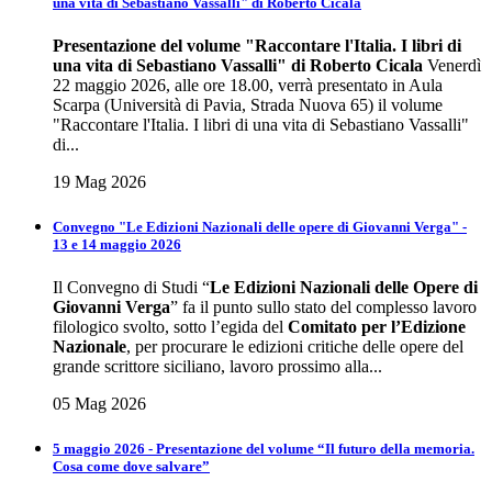
una vita di Sebastiano Vassalli" di Roberto Cicala
Presentazione del volume
"Raccontare l'Italia. I libri di
una vita di Sebastiano Vassalli" di Roberto Cicala
Venerdì
22 maggio 2026, alle ore 18.00, verrà presentato in Aula
Scarpa (Università di Pavia, Strada Nuova 65) il volume
"Raccontare l'Italia. I libri di una vita di Sebastiano Vassalli"
di...
19 Mag 2026
Convegno "Le Edizioni Nazionali delle opere di Giovanni Verga" -
13 e 14 maggio 2026
Il Convegno di Studi “
Le Edizioni Nazionali delle Opere di
Giovanni Verga
” fa il punto sullo stato del complesso lavoro
filologico svolto, sotto l’egida del
Comitato per l’Edizione
Nazionale
, per procurare le edizioni critiche delle opere del
grande scrittore siciliano, lavoro prossimo alla...
05 Mag 2026
5 maggio 2026 - Presentazione del volume “Il futuro della memoria.
Cosa come dove salvare”