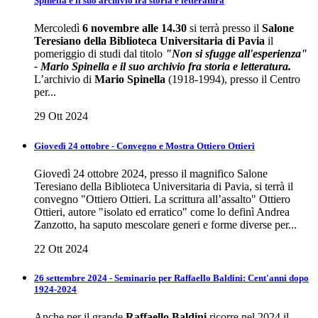
Spinella e il suo archivio fra storia e letteratura
Mercoledì
6 novembre alle 14.30
si terrà presso il
Salone
Teresiano della Biblioteca Universitaria di Pavia
il
pomeriggio di studi dal titolo
"Non si sfugge all'esperienza"
- Mario Spinella e il suo archivio fra storia e letteratura.
L’archivio di
Mario Spinella
(1918-1994), presso il Centro
per...
29 Ott 2024
Giovedì 24 ottobre - Convegno e Mostra Ottiero Ottieri
Giovedì 24 ottobre 2024, presso il magnifico Salone
Teresiano della Biblioteca Universitaria di Pavia, si terrà il
convegno "Ottiero Ottieri. La scrittura all’assalto" Ottiero
Ottieri, autore "isolato ed erratico" come lo definì Andrea
Zanzotto, ha saputo mescolare generi e forme diverse per...
22 Ott 2024
26 settembre 2024 - Seminario per Raffaello Baldini: Cent'anni dopo
1924-2024
Anche per il grande
Raffaello Baldini
ricorre nel 2024 il