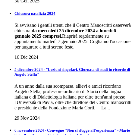
30 Gen 2025
Chiusura natalizia 2024
Si avvisano i gentili utenti che il Centro Manoscritti osserverà
chiusura
da mercoledì 25 dicembre 2024 a lunedì 6
gennaio 2025 compresi.
Riaprirà regolarmente su
appuntamento martedì 7 gennaio 2025. Cogliamo l'occasione
per augurare a tutti serene feste.
16 Dic 2024
5 dicembre 2024 - "Lezioni singolari. Giornata di studi in ricordo di
Angelo Stella"
A un anno dalla sua scomparsa, allievi e amici ricordano
Angelo Stella, professore ordinario di Storia della lingua
italiana e di Dialettologia italiana per oltre trent'anni presso
l'Università di Pavia, oltre che direttore del Centro manoscritti
e presidente della Fondazione Maria Corti. La...
29 Nov 2024
6 novembre 2024 - Convegno "Non si sfugge all'esperienza" - Mario