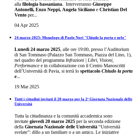
alla
filologia bassaniana
. Interverranno
Giuseppe
Antonelli, Enzo Neppi, Angela Siciliano
e
Christian Del
Vento
per...
04 Apr 2025
24 marzo 2025: Monologo di Paolo Nori "Chiudo la porta e urlo"
Lunedì 24 marzo 2025
, alle ore 19:00, presso l’Auditorium
di San Tommaso (Palazzo San Tommaso, Piazza del Lino, 1),
nel quadro del programma
Infrazioni | Libri, Visioni,
Performance
e in collaborazione con il Centro Manoscritti
dell’Università di Pavia, si terrà lo
spettacolo
Chiudo la porta
e
...
19 Mar 2025
Tutti i cittadini invitati il 20 marzo per la 2ᵃ Giornata Nazionale delle
Università
Tutta la cittadinanza e la comunità accademica sono
invitate
giovedì 20 marzo 2025
per la seconda edizione
della
Giornata Nazionale delle Università
“Università
svelate”: dillo a un familiare o a un amico. Le iniziative