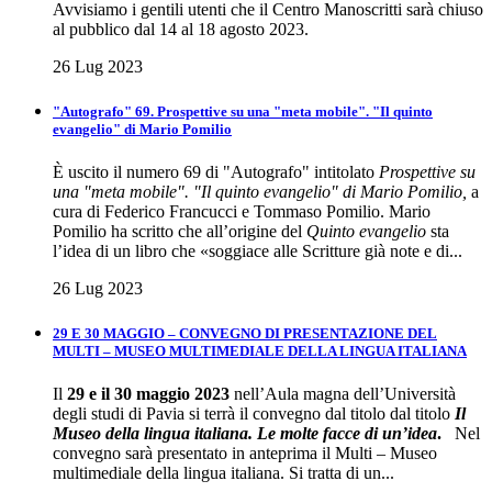
Avvisiamo i gentili utenti che il Centro Manoscritti sarà chiuso
al pubblico dal 14 al 18 agosto 2023.
26 Lug 2023
"Autografo" 69. Prospettive su una "meta mobile". "Il quinto
evangelio" di Mario Pomilio
È uscito il numero 69 di "Autografo" intitolato
Prospettive su
una "meta mobile". "Il quinto evangelio" di Mario Pomilio,
a
cura di Federico Francucci e Tommaso Pomilio. Mario
Pomilio ha scritto che all’origine del
Quinto evangelio
sta
l’idea di un libro che «soggiace alle Scritture già note e di...
26 Lug 2023
29 E 30 MAGGIO – CONVEGNO DI PRESENTAZIONE DEL
MULTI – MUSEO MULTIMEDIALE DELLA LINGUA ITALIANA
Il
29 e il 30 maggio 2023
nell’Aula magna dell’Università
degli studi di Pavia si terrà il convegno dal titolo dal titolo
Il
Museo della lingua italiana. Le molte facce di un’idea
.
Nel
convegno sarà presentato in anteprima il Multi – Museo
multimediale della lingua italiana. Si tratta di un...