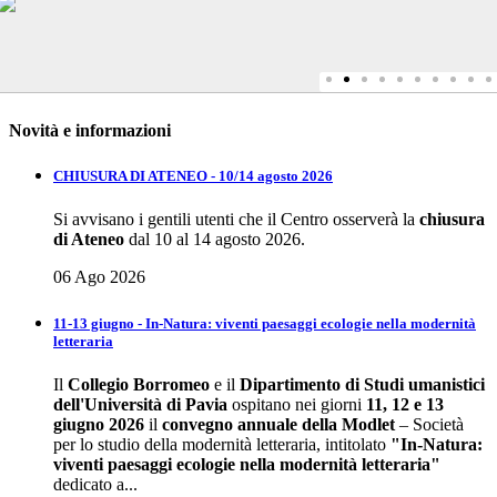
Novità e informazioni
CHIUSURA DI ATENEO - 10/14 agosto 2026
Si avvisano i gentili utenti che il Centro osserverà la
chiusura
di Ateneo
dal 10 al 14 agosto 2026.
06 Ago 2026
11-13 giugno - In-Natura: viventi paesaggi ecologie nella modernità
letteraria
Il
Collegio Borromeo
e il
Dipartimento di Studi umanistici
dell'Università di Pavia
ospitano nei giorni
11, 12 e 13
giugno 2026
il
convegno annuale della
Modlet
– Società
per lo studio della modernità letteraria, intitolato
"In-Natura:
viventi paesaggi ecologie nella modernità letteraria"
dedicato a...