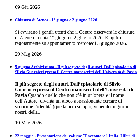
09 Giu 2026
Chiusura di Ateneo - 1° giugno e 2 giugno 2026
Si avvisano i gentili utenti che il Centro osserverà le chiusure
di Ateneo in data 1° giugno e 2 giugno 2026. Riaprirà
regolarmente su appuntamento mercoledì 3 giugno 2026.
29 Mag 2026
5 giugno Archivissima - Il più segreto degli autori. Dall’epistolario di
Silvio Guarnieri presso il Centro manoscritti dell’Università di Pavia
Il più segreto degli autori.
Dall’epistolario di Silvio
Guarnieri presso il Centro
manoscritti dell’Università di
Pavia
Quando quello che non c’è in un'opera è il nome
dell’Autore, diventa un gioco appassionante cercare di
scoprirne l’identità (quella per esempio, venendo ai giorni
nostri, della...
19 Mag 2026
22 maggio - Presentazione del volume "Raccontare l'Italia. I libri di