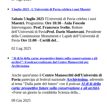
5 luglio 2025 - L'Università di Pavia celebra i suoi Maestri
Sabato 5 luglio 2025
l'Università di Pavia celebra i suoi
Maestri
.
Programma:
Ore 10:30 - Aula Foscolo
Intervengono:
Prof. Francesco Svelto
, Rettore
dell’Università di Pavia
Prof. Dario Mantovani
, Presidente
della Commissione Monumenti e Lapidi dell’Università di
Pavia
Ore 11:00 - Cortili del
...
02 Lug 2025
"Al di là della carta: prospettive future sulla conservazione e gli
archivi”: il podcast realizzato dal Centro Manoscritti per
Archivissima
Anche quest'anno il
Centro Manoscritti dell'Università di
Pavia
partecipa al festival nazionale
Archivissima
, aderendo
al tema "Dalla parte del futuro" con il podcast
Al di là della
carta: prospettive future sulla conservazione e gli
archivi
.
«Forse un giorno la cosiddetta Scienza della...
09 Giu 2025