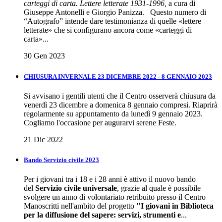
carteggi di carta. Lettere letterate 1931-1996,
a cura di
Giuseppe Antonelli e Giorgio Panizza. Questo numero di
“Autografo” intende dare testimonianza di quelle «lettere
letterate» che si configurano ancora come «carteggi di
carta»...
30 Gen 2023
CHIUSURA INVERNALE 23 DICEMBRE 2022 - 8 GENNAIO 2023
Si avvisano i gentili utenti che il Centro osserverà chiusura da
venerdì 23 dicembre a domenica 8 gennaio compresi. Riaprirà
regolarmente su appuntamento da lunedì 9 gennaio 2023.
Cogliamo l'occasione per augurarvi serene Feste.
21 Dic 2022
Bando Servizio civile 2023
Per i giovani tra i 18 e i 28 anni è attivo il nuovo bando
del
Servizio civile universale
, grazie al quale è possibile
svolgere un anno di volontariato retribuito presso il Centro
Manoscritti nell'ambito del progetto
"I giovani in Biblioteca
per la diffusione del sapere: servizi, strumenti e
...