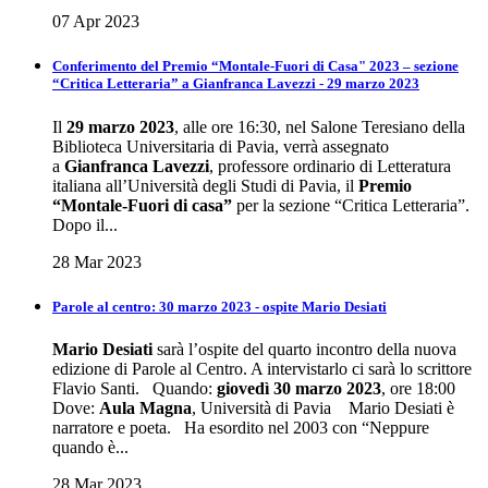
07 Apr 2023
Conferimento del Premio “Montale-Fuori di Casa" 2023 – sezione
“Critica Letteraria” a Gianfranca Lavezzi - 29 marzo 2023
Il
29 marzo 2023
, alle ore 16:30, nel Salone Teresiano della
Biblioteca Universitaria di Pavia, verrà assegnato
a
Gianfranca Lavezzi
, professore ordinario di Letteratura
italiana all’Università degli Studi di Pavia, il
Premio
“Montale-Fuori di casa”
per la sezione “Critica Letteraria”.
Dopo il...
28 Mar 2023
Parole al centro: 30 marzo 2023 - ospite Mario Desiati
Mario
Desiati
sarà l’ospite del quarto incontro della nuova
edizione di Parole al Centro. A intervistarlo ci sarà lo scrittore
Flavio Santi. Quando:
giovedì 30 marzo 2023
, ore 18:00
Dove:
Aula Magna
, Università di Pavia Mario Desiati è
narratore e poeta. Ha esordito nel 2003 con “Neppure
quando è...
28 Mar 2023