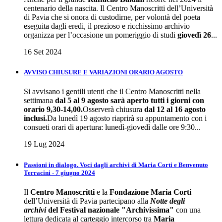
centenario della nascita. Il Centro Manoscritti dell’Università
di Pavia che si onora di custodirne, per volontà del poeta
eseguita dagli eredi, il prezioso e ricchissimo archivio
organizza per l’occasione un pomeriggio di studi
giovedì
26
...
16 Set 2024
AVVISO CHIUSURE E VARIAZIONI ORARIO AGOSTO
Si avvisano i gentili utenti che il Centro Manoscritti nella
settimana
dal 5 al 9 agosto sarà aperto tutti i giorni con
orario 9,30-14,00.
Osserverà chiusura
dal 12 al 16 agosto
inclusi.
Da lunedì 19 agosto riaprirà su appuntamento con i
consueti orari di apertura: lunedì-giovedì dalle ore 9:30...
19 Lug 2024
Passioni in dialogo. Voci dagli archivi di Maria Corti e Benvenuto
Terracini - 7 giugno 2024
Il
Centro Manoscritti
e la
Fondazione Maria Corti
dell’Università di Pavia partecipano alla
Notte degli
archivi
del
Festival nazionale "Archivissima"
con una
lettura dedicata al carteggio intercorso tra
Maria