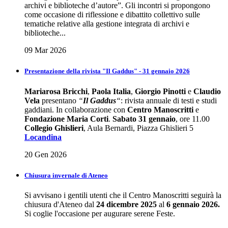
archivi e biblioteche d’autore”. Gli incontri si propongono
come occasione di riflessione e dibattito collettivo sulle
tematiche relative alla gestione integrata di archivi e
biblioteche...
09 Mar 2026
Presentazione della rivista "Il Gaddus" - 31 gennaio 2026
Mariarosa Bricchi
,
Paola Italia
,
Giorgio Pinotti
e
Claudio
Vela
presentano
“
Il Gaddus
“
: rivista annuale di testi e studi
gaddiani. In collaborazione con
Centro Manoscritti
e
Fondazione Maria Corti
.
Sabato 31 gennaio
, ore 11.00
Collegio Ghislieri
, Aula Bernardi, Piazza Ghislieri 5
Locandina
20 Gen 2026
Chiusura invernale di Ateneo
Si avvisano i gentili utenti che il Centro Manoscritti seguirà la
chiusura d'Ateneo dal
24 dicembre 2025
al
6 gennaio 2026.
Si coglie l'occasione per augurare serene Feste.