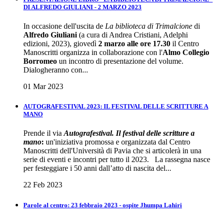
DI ALFREDO GIULIANI - 2 MARZO 2023
In occasione dell'uscita de
La biblioteca di Trimalcione
di
Alfredo Giuliani
(a cura di Andrea Cristiani, Adelphi
edizioni, 2023), giovedì
2 marzo alle ore 17.30
il Centro
Manoscritti organizza in collaborazione con l'
Almo Collegio
Borromeo
un incontro di presentazione del volume.
Dialogheranno con...
01 Mar 2023
AUTOGRAFESTIVAL 2023: IL FESTIVAL DELLE SCRITTURE A
MANO
Prende il via
Autografestival. Il festival delle scritture a
mano
:
un'iniziativa promossa e organizzata dal Centro
Manoscritti dell'Università di Pavia che si articolerà in una
serie di eventi e incontri per tutto il 2023. La rassegna nasce
per festeggiare i 50 anni dall’atto di nascita del...
22 Feb 2023
Parole al centro: 23 febbraio 2023 - ospite Jhumpa Lahiri