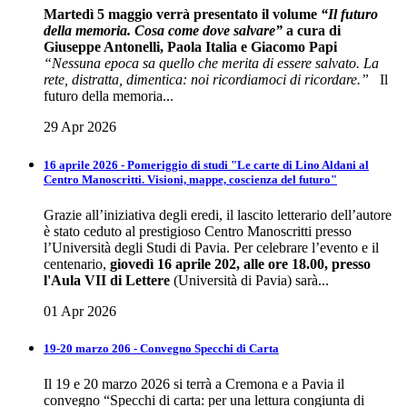
Martedì 5 maggio verrà presentato il volume
“Il futuro
della memoria. Cosa come dove salvare”
a cura di
Giuseppe Antonelli, Paola Italia e Giacomo Papi
“Nessuna epoca sa quello che merita di essere salvato. La
rete, distratta, dimentica: noi ricordiamoci di ricordare.”
Il
futuro della memoria...
29 Apr 2026
16 aprile 2026 - Pomeriggio di studi "Le carte di Lino Aldani al
Centro Manoscritti. Visioni, mappe, coscienza del futuro"
Grazie all’iniziativa degli eredi, il lascito letterario dell’autore
è stato ceduto al prestigioso Centro Manoscritti presso
l’Università degli Studi di Pavia. Per celebrare l’evento e il
centenario,
giovedì 16 aprile 202, alle ore 18.00, presso
l'Aula VII di Lettere
(Università di Pavia) sarà...
01 Apr 2026
19-20 marzo 206 - Convegno Specchi di Carta
Il 19 e 20 marzo 2026 si terrà a Cremona e a Pavia il
convegno “Specchi di carta: per una lettura congiunta di