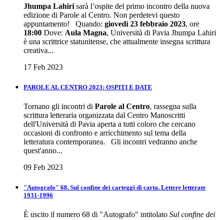
Jhumpa Lahiri
sarà l’ospite del primo incontro della nuova
edizione di Parole al Centro. Non perdetevi questo
appuntamento! Quando:
giovedì 23 febbraio 2023
, ore
18:00
Dove:
Aula Magna
, Università di Pavia Jhumpa Lahiri
è una scrittrice statunitense, che attualmente insegna scrittura
creativa...
17 Feb 2023
PAROLE AL CENTRO 2023: OSPITI E DATE
Tornano gli incontri di
Parole al Centro
, rassegna sulla
scrittura letteraria organizzata dal Centro Manoscritti
dell'Università di Pavia aperta a tutti coloro che cercano
occasioni di confronto e arricchimento sul tema della
letteratura contemporanea. Gli incontri vedranno anche
quest'anno...
09 Feb 2023
"Autografo" 68. Sul confine dei carteggi di carta. Lettere letterate
1931-1996
È uscito il numero 68 di "Autografo" intitolato
Sul confine dei