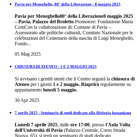
Pavia per Meneghello, 80° della Liberazione - 8 maggio 2025
Pavia per Meneghello
80° della Liberazione
8 maggio 2025
– Pavia, Palazzo del Broletto
Promotore: Fondazione Maria
CortiCon la collaborazione di: Comune di Pavia –
Assessorato alle politiche culturali, Comitato Nazionale per le
celebrazioni del Centenario della nascita di Luigi Meneghello,
Fondo...
05 Mag 2025
CHIUSURA DI ATENEO - 1 E 2 MAGGIO 2025
Si avvisano i gentili utenti che il Centro seguirà la
chiusura di
Ateneo
per i giorni
1 e 2 maggio.
Riaprirà
regolarmente su
appuntamento
lunedì 5 maggio.
30 Apr 2025
7 aprile 2025 - Seminario di studi dedicato alla filologia bassaniana
Lunedì 7 aprile 2025
, dalle
ore 17:00
, presso
l'Aula Volta
dell'Università di Pavia
(Palazzo Centrale, Corso Strada
Nuova, 65), si terrà un seminario di studi dedicato