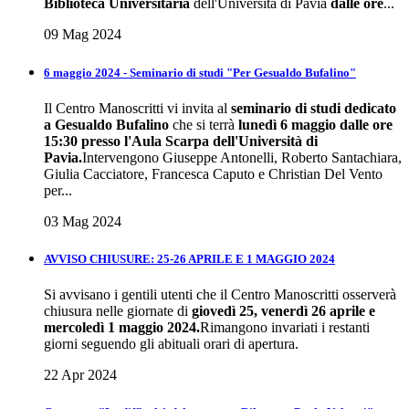
Biblioteca Universitaria
dell'Università di Pavia
dalle ore
...
09 Mag 2024
6 maggio 2024 - Seminario di studi "Per Gesualdo Bufalino"
Il Centro Manoscritti vi invita al
seminario di studi dedicato
a Gesualdo Bufalino
che si terrà
lunedì 6 maggio dalle ore
15:30 presso l'Aula Scarpa dell'Università di
Pavia.
Intervengono Giuseppe Antonelli, Roberto Santachiara,
Giulia Cacciatore, Francesca Caputo e Christian Del Vento
per...
03 Mag 2024
AVVISO CHIUSURE: 25-26 APRILE E 1 MAGGIO 2024
Si avvisano i gentili utenti che il Centro Manoscritti osserverà
chiusura nelle giornate di
giovedì 25, venerdì 26 aprile e
mercoledì 1 maggio 2024.
Rimangono invariati i restanti
giorni seguendo gli abituali orari di apertura.
22 Apr 2024