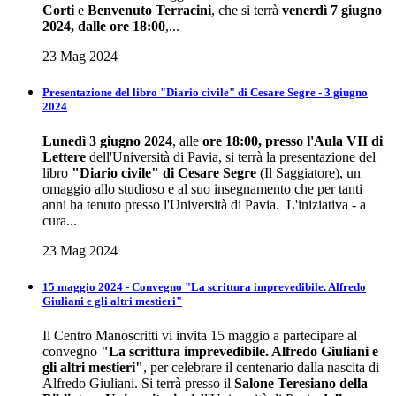
Corti
e
Benvenuto Terracini
, che si terrà
venerdì 7 giugno
2024, dalle ore 18:00
,...
23 Mag 2024
Presentazione del libro "Diario civile" di Cesare Segre - 3 giugno
2024
Lunedì 3 giugno 2024
, alle
ore 18:00, presso l'Aula VII di
Lettere
dell'Università di Pavia, si terrà la presentazione del
libro
"Diario civile" di Cesare Segre
(Il Saggiatore), un
omaggio allo studioso e al suo insegnamento che per tanti
anni ha tenuto presso l'Università di Pavia. L'iniziativa - a
cura...
23 Mag 2024
15 maggio 2024 - Convegno "La scrittura imprevedibile. Alfredo
Giuliani e gli altri mestieri"
Il Centro Manoscritti vi invita 15 maggio a partecipare al
convegno
"La scrittura imprevedibile. Alfredo Giuliani e
gli altri mestieri"
, per celebrare il centenario dalla nascita di
Alfredo Giuliani. Si terrà presso il
Salone Teresiano della