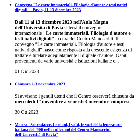
Convegno "Le carte immateriali. Filologia d'autore e testi nativi
digitali" - Pavia, 11-13 dicembre 2023
Dall'11 al 13 dicembre 2023 nell'Aula Magna
dell'Università di Pavia
si terrà il convegno
internazionale
"Le carte immateriali. Filologia d'autore e
testi nativi digitali"
, a cura del Centro Manoscritti. Il
convegno "Le carte immateriali. Filologia d'autore e testi
nativi digitali" nasce come risposta alla crescente esigenza di
trattare e tutelare adeguatamente il digitale d’autore. Ospiti
provenienti da varie università e istituzioni italiane e...
01 Dic 2023
Chiusura 1-3 novembre 2023
Si avvisano i gentili utenti che il Centro osserverà chiusura da
mercoledì 1° novembre a venerdì 3 novembre compresi.
30 Ott 2023
Mostra "Scartafacce. Le mani, i volti, le voci della letteratura
italiana del ’900 nelle collezioni del Centro Manoscritti
dell’Università di Pavia"