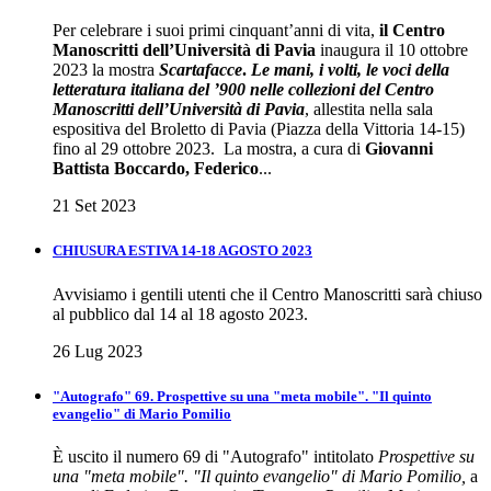
Per celebrare i suoi primi cinquant’anni di vita,
il Centro
Manoscritti dell’Università di Pavia
inaugura il 10 ottobre
2023 la mostra
Scartafacce
.
Le mani, i volti, le voci della
letteratura italiana del ’900 nelle collezioni del Centro
Manoscritti dell’Università di Pavia
, allestita nella sala
espositiva del Broletto di Pavia (Piazza della Vittoria 14-15)
fino al 29 ottobre 2023. La mostra, a cura di
Giovanni
Battista Boccardo, Federico
...
21 Set 2023
CHIUSURA ESTIVA 14-18 AGOSTO 2023
Avvisiamo i gentili utenti che il Centro Manoscritti sarà chiuso
al pubblico dal 14 al 18 agosto 2023.
26 Lug 2023
"Autografo" 69. Prospettive su una "meta mobile". "Il quinto
evangelio" di Mario Pomilio
È uscito il numero 69 di "Autografo" intitolato
Prospettive su
una "meta mobile". "Il quinto evangelio" di Mario Pomilio,
a