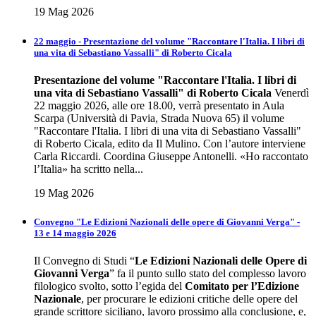
19 Mag 2026
22 maggio - Presentazione del volume "Raccontare l'Italia. I libri di
una vita di Sebastiano Vassalli" di Roberto Cicala
Presentazione del volume
"Raccontare l'Italia. I libri di
una vita di Sebastiano Vassalli" di Roberto Cicala
Venerdì
22 maggio 2026, alle ore 18.00, verrà presentato in Aula
Scarpa (Università di Pavia, Strada Nuova 65) il volume
"Raccontare l'Italia. I libri di una vita di Sebastiano Vassalli"
di Roberto Cicala, edito da Il Mulino. Con l’autore interviene
Carla Riccardi. Coordina Giuseppe Antonelli. «Ho raccontato
l’Italia» ha scritto nella...
19 Mag 2026
Convegno "Le Edizioni Nazionali delle opere di Giovanni Verga" -
13 e 14 maggio 2026
Il Convegno di Studi “
Le Edizioni Nazionali delle Opere di
Giovanni Verga
” fa il punto sullo stato del complesso lavoro
filologico svolto, sotto l’egida del
Comitato per l’Edizione
Nazionale
, per procurare le edizioni critiche delle opere del
grande scrittore siciliano, lavoro prossimo alla conclusione, e,