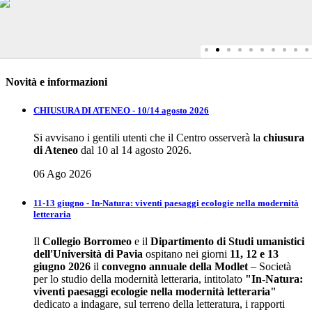
Novità e informazioni
CHIUSURA DI ATENEO - 10/14 agosto 2026
Si avvisano i gentili utenti che il Centro osserverà la
chiusura
di Ateneo
dal 10 al 14 agosto 2026.
06 Ago 2026
11-13 giugno - In-Natura: viventi paesaggi ecologie nella modernità
letteraria
Il
Collegio Borromeo
e il
Dipartimento di Studi umanistici
dell'Università di Pavia
ospitano nei giorni
11, 12 e 13
giugno 2026
il
convegno annuale della
Modlet
– Società
per lo studio della modernità letteraria, intitolato
"In-Natura:
viventi paesaggi ecologie nella modernità letteraria"
dedicato a indagare, sul terreno della letteratura, i rapporti