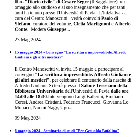
libro
"Diario civile" di Cesare Segre
(Il Saggiatore), un
omaggio allo studioso e al suo insegnamento che per tanti
anni ha tenuto presso l'Università di Pavia. L'iniziativa - a
cura del Centro Manoscritti - vedrà coinvolti
Paolo di
Stefano
, curatore del volume,
Clelia Martignoni
e
Alberto
Conte
. Modera
Giuseppe
...
23 Mag 2024
15 maggio 2024 - Convegno "La scrittura imprevedibile. Alfredo
Giuliani e gli altri mestieri"
Il Centro Manoscritti vi invita 15 maggio a partecipare al
convegno
"La scrittura imprevedibile. Alfredo Giuliani e
gli altri mestieri"
, per celebrare il centenario dalla nascita di
Alfredo Giuliani. Si terrà presso il
Salone Teresiano della
Biblioteca Universitaria
dell'Università di Pavia
dalle ore
14:00 alle 18:30
.Intervengono Luigi Ballerini, Emiliano
Ceresi, Andrea Cristiani, Federico Francucci, Giovanna Lo
Monaco, Noemi Nagy, Ugo...
09 Mag 2024
6 maggio 2024 - Seminario di studi "Per Gesualdo Bufalino"