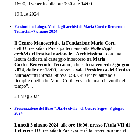
16:00, il venerdì dalle ore 9:30 alle 14:00.
19 Lug 2024
Passioni in dialogo. Voci dagli archivi di Maria Corti e Benvenuto
Terracini - 7 giugno 2024
Il
Centro Manoscritti
e la
Fondazione Maria Corti
dell’Università di Pavia partecipano alla
Notte degli
archivi
del
Festival nazionale "Archivissima"
con una
lettura dedicata al carteggio intercorso tra
Maria
Corti
e
Benvenuto Terracini
, che si terrà
venerdì 7 giugno
2024, dalle ore 18:00
, presso la
sala Presidenza del Centro
Manoscritti
(Strada Nuova, 65). Gli archivi aiutano a
riempire quelli che Maria Corti aveva chiamato i "vuoti del
tempo"....
23 Mag 2024
Presentazione del libro "Diario civile" di Cesare Segre - 3 giugno
2024
Lunedì 3 giugno 2024
, alle
ore 18:00, presso l'Aula VII di
Lettere
dell'Università di Pavia, si terrà la presentazione del