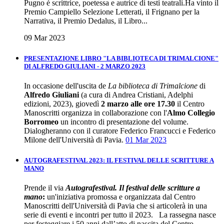
Pugno è scrittrice, poetessa e autrice di testi teatrali.Ha vinto il
Premio Campiello Selezione Letterati, il Frignano per la
Narrativa, il Premio Dedalus, il Libro...
09 Mar 2023
PRESENTAZIONE LIBRO "LA BIBLIOTECA DI TRIMALCIONE"
DI ALFREDO GIULIANI - 2 MARZO 2023
In occasione dell'uscita de
La biblioteca di Trimalcione
di
Alfredo Giuliani
(a cura di Andrea Cristiani, Adelphi
edizioni, 2023), giovedì
2 marzo alle ore 17.30
il Centro
Manoscritti organizza in collaborazione con l'
Almo Collegio
Borromeo
un incontro di presentazione del volume.
Dialogheranno con il curatore Federico Francucci e Federico
Milone dell'Università di Pavia.
01 Mar 2023
AUTOGRAFESTIVAL 2023: IL FESTIVAL DELLE SCRITTURE A
MANO
Prende il via
Autografestival. Il festival delle scritture a
mano
:
un'iniziativa promossa e organizzata dal Centro
Manoscritti dell'Università di Pavia che si articolerà in una
serie di eventi e incontri per tutto il 2023. La rassegna nasce
per festeggiare i 50 anni dall’atto di nascita del Centro