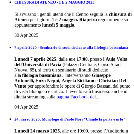
CHIUSURA DI ATENEO - 1 E 2 MAGGIO 2025
Si avvisano i gentili utenti che il Centro seguirà la
chiusura di
Ateneo
per i giorni
1 e 2 maggio.
Riaprirà
regolarmente su
appuntamento
lunedì 5 maggio.
30 Apr 2025
7 aprile 2025 - Seminario di studi dedicato alla filologia bassaniana
Lunedì 7 aprile 2025
, dalle
ore 17:00
, presso
l'Aula Volta
dell'Università di Pavia
(Palazzo Centrale, Corso Strada
Nuova, 65), si terrà un seminario di studi dedicato
alla
filologia bassaniana
. Interverranno
Giuseppe
Antonelli, Enzo Neppi, Angela Siciliano
e
Christian Del
Vento
per approfondire le opere di Giorgio Bassani dal punto
di vista filologico e critico. L’evento sarà trasmesso anche in
diretta streaming sulla
pagina Facebook del
...
04 Apr 2025
24 marzo 2025: Monologo di Paolo Nori "Chiudo la porta e urlo"
Lunedì 24 marzo 2025
, alle ore 19:00, presso l’Auditorium