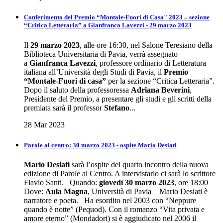
Conferimento del Premio “Montale-Fuori di Casa" 2023 – sezione
“Critica Letteraria” a Gianfranca Lavezzi - 29 marzo 2023
Il
29 marzo 2023
, alle ore 16:30, nel Salone Teresiano della
Biblioteca Universitaria di Pavia, verrà assegnato
a
Gianfranca Lavezzi
, professore ordinario di Letteratura
italiana all’Università degli Studi di Pavia, il
Premio
“Montale-Fuori di casa”
per la sezione “Critica Letteraria”.
Dopo il saluto della professoressa
Adriana Beverini
,
Presidente del Premio, a presentare gli studi e gli scritti della
premiata sarà il professor
Stefano
...
28 Mar 2023
Parole al centro: 30 marzo 2023 - ospite Mario Desiati
Mario
Desiati
sarà l’ospite del quarto incontro della nuova
edizione di Parole al Centro. A intervistarlo ci sarà lo scrittore
Flavio Santi. Quando:
giovedì 30 marzo 2023
, ore 18:00
Dove:
Aula Magna
, Università di Pavia Mario Desiati è
narratore e poeta. Ha esordito nel 2003 con “Neppure
quando è notte” (Pequod). Con il romanzo “Vita privata e
amore eterno” (Mondadori) si è aggiudicato nel 2006 il