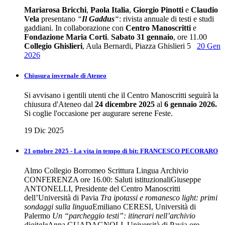
Mariarosa Bricchi
,
Paola Italia
,
Giorgio Pinotti
e
Claudio
Vela
presentano
“
Il Gaddus
“
: rivista annuale di testi e studi
gaddiani. In collaborazione con
Centro Manoscritti
e
Fondazione Maria Corti
.
Sabato 31 gennaio
, ore 11.00
Collegio Ghislieri
, Aula Bernardi, Piazza Ghislieri 5
20 Gen
2026
Chiusura invernale di Ateneo
Si avvisano i gentili utenti che il Centro Manoscritti seguirà la
chiusura d'Ateneo dal
24 dicembre 2025
al
6 gennaio 2026.
Si coglie l'occasione per augurare serene Feste.
19 Dic 2025
21 ottobre 2025 - La vita in tempo di bit: FRANCESCO PECORARO
Almo Collegio Borromeo Scrittura Lingua Archivio
CONFERENZA ore 16.00: Saluti istituzionaliGiuseppe
ANTONELLI, Presidente del Centro Manoscritti
dell’Università di Pavia
Tra ipotassi e romanesco light: primi
sondaggi sulla lingua
Emiliano CERESI, Università di
Palermo
Un “parcheggio testi”: itinerari nell’archivio
digitale
Anna GUADAGNOLI, Università di Pavia ore