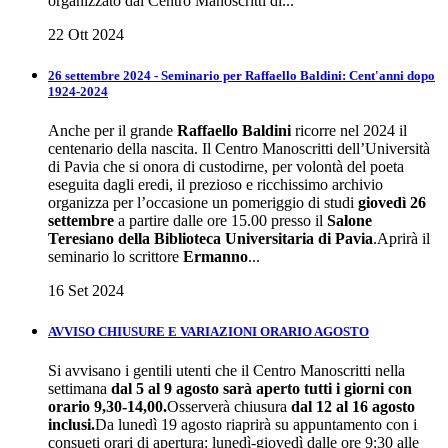
organizzato dal Centro Manoscritti di...
22 Ott 2024
26 settembre 2024 - Seminario per Raffaello Baldini: Cent'anni dopo
1924-2024
Anche per il grande
Raffaello Baldini
ricorre nel 2024 il
centenario della nascita. Il Centro Manoscritti dell’Università
di Pavia che si onora di custodirne, per volontà del poeta
eseguita dagli eredi, il prezioso e ricchissimo archivio
organizza per l’occasione un pomeriggio di studi
giovedì
26
settembre
a partire dalle ore 15.00 presso il
Salone
Teresiano della Biblioteca Universitaria di Pavia
.Aprirà il
seminario lo scrittore
Ermanno
...
16 Set 2024
AVVISO CHIUSURE E VARIAZIONI ORARIO AGOSTO
Si avvisano i gentili utenti che il Centro Manoscritti nella
settimana
dal 5 al 9 agosto sarà aperto tutti i giorni con
orario 9,30-14,00.
Osserverà chiusura
dal 12 al 16 agosto
inclusi.
Da lunedì 19 agosto riaprirà su appuntamento con i
consueti orari di apertura: lunedì-giovedì dalle ore 9:30 alle