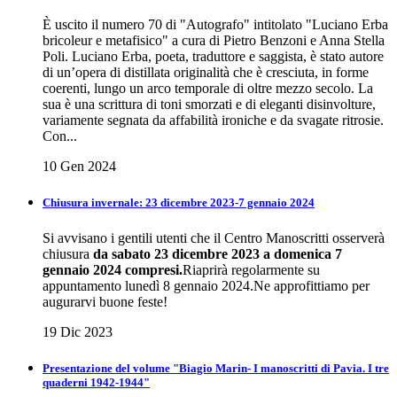
È uscito il numero 70 di "Autografo" intitolato "Luciano Erba
bricoleur e metafisico" a cura di Pietro Benzoni e Anna Stella
Poli. Luciano Erba, poeta, traduttore e saggista, è stato autore
di un’opera di distillata originalità che è cresciuta, in forme
coerenti, lungo un arco temporale di oltre mezzo secolo. La
sua è una scrittura di toni smorzati e di eleganti disinvolture,
variamente segnata da affabilità ironiche e da svagate ritrosie.
Con...
10 Gen 2024
Chiusura invernale: 23 dicembre 2023-7 gennaio 2024
Si avvisano i gentili utenti che il Centro Manoscritti osserverà
chiusura
da sabato 23 dicembre 2023 a domenica 7
gennaio 2024 compresi.
Riaprirà regolarmente su
appuntamento lunedì 8 gennaio 2024.Ne approfittiamo per
augurarvi buone feste!
19 Dic 2023
Presentazione del volume "Biagio Marin- I manoscritti di Pavia. I tre
quaderni 1942-1944"