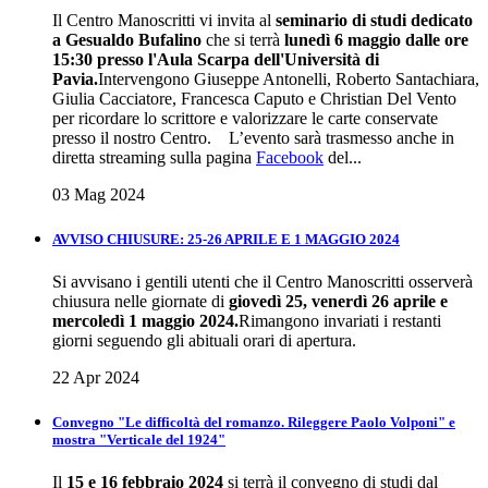
Il Centro Manoscritti vi invita al
seminario di studi dedicato
a Gesualdo Bufalino
che si terrà
lunedì 6 maggio dalle ore
15:30 presso l'Aula Scarpa dell'Università di
Pavia.
Intervengono Giuseppe Antonelli, Roberto Santachiara,
Giulia Cacciatore, Francesca Caputo e Christian Del Vento
per ricordare lo scrittore e valorizzare le carte conservate
presso il nostro Centro. L’evento sarà trasmesso anche in
diretta streaming sulla pagina
Facebook
del...
03 Mag 2024
AVVISO CHIUSURE: 25-26 APRILE E 1 MAGGIO 2024
Si avvisano i gentili utenti che il Centro Manoscritti osserverà
chiusura nelle giornate di
giovedì 25, venerdì 26 aprile e
mercoledì 1 maggio 2024.
Rimangono invariati i restanti
giorni seguendo gli abituali orari di apertura.
22 Apr 2024
Convegno "Le difficoltà del romanzo. Rileggere Paolo Volponi" e
mostra "Verticale del 1924"
Il
15 e 16 febbraio 2024
si terrà il convegno di studi dal