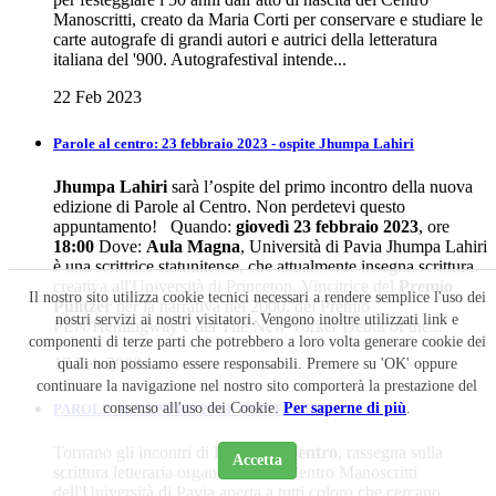
Manoscritti, creato da Maria Corti per conservare e studiare le
carte autografe di grandi autori e autrici della letteratura
italiana del '900. Autografestival intende...
22 Feb 2023
Parole al centro: 23 febbraio 2023 - ospite Jhumpa Lahiri
Jhumpa Lahiri
sarà l’ospite del primo incontro della nuova
edizione di Parole al Centro. Non perdetevi questo
appuntamento! Quando:
giovedì 23 febbraio 2023
, ore
18:00
Dove:
Aula Magna
, Università di Pavia Jhumpa Lahiri
è una scrittrice statunitense, che attualmente insegna scrittura
creativa all'Università di Princeton. Vincitrice del
Premio
Il nostro sito utilizza cookie tecnici necessari a rendere semplice l'uso dei
Pulitzer
per la narrativa nel 2000, del Premio
nostri servizi ai nostri visitatori. Vengono inoltre utilizzati link e
PEN/Hemingway e del The New Yorker Debut of the...
componenti di terze parti che potrebbero a loro volta generare cookie dei
17 Feb 2023
quali non possiamo essere responsabili. Premere su 'OK' oppure
continuare la navigazione nel nostro sito comporterà la prestazione del
consenso all'uso dei Cookie.
Per saperne di più
.
PAROLE AL CENTRO 2023: OSPITI E DATE
Tornano gli incontri di
Parole al Centro
, rassegna sulla
Accetta
scrittura letteraria organizzata dal Centro Manoscritti
dell'Università di Pavia aperta a tutti coloro che cercano