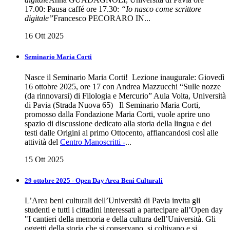
17.00: Pausa caffé ore 17.30:
“Io nasco come scrittore
digitale”
Francesco PECORARO IN...
16 Ott 2025
Seminario Maria Corti
Nasce il Seminario Maria Corti! Lezione inaugurale: Giovedì
16 ottobre 2025, ore 17 con Andrea Mazzucchi “Sulle nozze
(da rinnovarsi) di Filologia e Mercurio” Aula Volta, Università
di Pavia (Strada Nuova 65) Il Seminario Maria Corti,
promosso dalla Fondazione Maria Corti, vuole aprire uno
spazio di discussione dedicato alla storia della lingua e dei
testi dalle Origini al primo Ottocento, affiancandosi così alle
attività del
Centro Manoscritti -
...
15 Ott 2025
29 ottobre 2025 - Open Day Area Beni Culturali
L’Area beni culturali dell’Università di Pavia invita gli
studenti e tutti i cittadini interessati a partecipare all’Open day
"I cantieri della memoria e della cultura dell’Università. Gli
oggetti della storia che si conservano, si coltivano e si