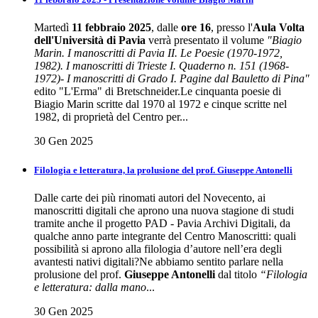
Martedì
11 febbraio 2025
, dalle
ore 16
, presso l'
Aula Volta
dell'Università di Pavia
verrà presentato il volume
"Biagio
Marin. I manoscritti di Pavia II. Le Poesie (1970-1972,
1982). I manoscritti di Trieste I. Quaderno n. 151 (1968-
1972)- I manoscritti di Grado I. Pagine dal Bauletto di Pina"
edito "L'Erma" di Bretschneider.Le cinquanta poesie di
Biagio Marin scritte dal 1970 al 1972 e cinque scritte nel
1982, di proprietà del Centro per...
30 Gen 2025
Filologia e letteratura, la prolusione del prof. Giuseppe Antonelli
Dalle carte dei più rinomati autori del Novecento, ai
manoscritti digitali che aprono una nuova stagione di studi
tramite anche il progetto PAD - Pavia Archivi Digitali, da
qualche anno parte integrante del Centro Manoscritti: quali
possibilità si aprono alla filologia d’autore nell’era degli
avantesti nativi digitali?Ne abbiamo sentito parlare nella
prolusione del prof.
Giuseppe Antonelli
dal titolo
“Filologia
e letteratura: dalla mano
...
30 Gen 2025