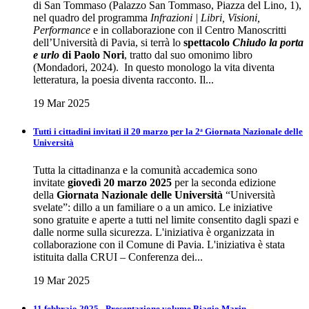
di San Tommaso (Palazzo San Tommaso, Piazza del Lino, 1),
nel quadro del programma
Infrazioni | Libri, Visioni,
Performance
e in collaborazione con il Centro Manoscritti
dell’Università di Pavia, si terrà lo
spettacolo
Chiudo la porta
e urlo
di Paolo Nori
, tratto dal suo omonimo libro
(Mondadori, 2024). In questo monologo la vita diventa
letteratura, la poesia diventa racconto. Il...
19 Mar 2025
Tutti i cittadini invitati il 20 marzo per la 2ᵃ Giornata Nazionale delle
Università
Tutta la cittadinanza e la comunità accademica sono
invitate
giovedì 20 marzo 2025
per la seconda edizione
della
Giornata Nazionale delle Università
“Università
svelate”: dillo a un familiare o a un amico. Le iniziative
sono gratuite e aperte a tutti nel limite consentito dagli spazi e
dalle norme sulla sicurezza. L'iniziativa è organizzata in
collaborazione con il Comune di Pavia. L'iniziativa è stata
istituita dalla CRUI – Conferenza dei...
19 Mar 2025
11 febbraio 2025 - Presentazione volume Biagio Marin