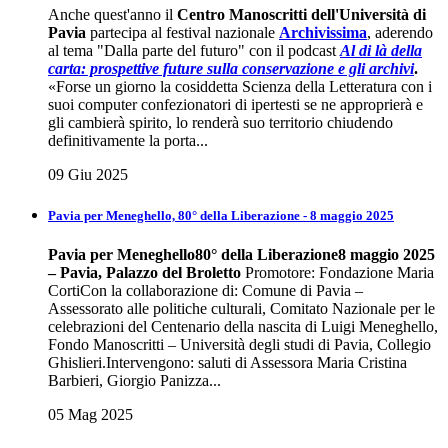
Anche quest'anno il
Centro Manoscritti dell'Università di
Pavia
partecipa al festival nazionale
Archivissima
, aderendo
al tema "Dalla parte del futuro" con il podcast
Al di là della
carta: prospettive future sulla conservazione e gli
archivi
.
«Forse un giorno la cosiddetta Scienza della Letteratura con i
suoi computer confezionatori di ipertesti se ne approprierà e
gli cambierà spirito, lo renderà suo territorio chiudendo
definitivamente la porta...
09 Giu 2025
Pavia per Meneghello, 80° della Liberazione - 8 maggio 2025
Pavia per Meneghello
80° della Liberazione
8 maggio 2025
– Pavia, Palazzo del Broletto
Promotore: Fondazione Maria
CortiCon la collaborazione di: Comune di Pavia –
Assessorato alle politiche culturali, Comitato Nazionale per le
celebrazioni del Centenario della nascita di Luigi Meneghello,
Fondo Manoscritti – Università degli studi di Pavia, Collegio
Ghislieri.Intervengono: saluti di Assessora Maria Cristina
Barbieri, Giorgio Panizza...
05 Mag 2025