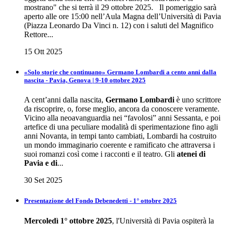
mostrano" che si terrà il 29 ottobre 2025. Il pomeriggio sarà
aperto alle ore 15:00 nell’Aula Magna dell’Università di Pavia
(Piazza Leonardo Da Vinci n. 12) con i saluti del Magnifico
Rettore...
15 Ott 2025
«Solo storie che continuano» Germano Lombardi a cento anni dalla
nascita - Pavia, Genova | 9-10 ottobre 2025
A cent’anni dalla nascita,
Germano Lombardi
è uno scrittore
da riscoprire, o, forse meglio, ancora da conoscere veramente.
Vicino alla neoavanguardia nei “favolosi” anni Sessanta, e poi
artefice di una peculiare modalità di sperimentazione fino agli
anni Novanta, in tempi tanto cambiati, Lombardi ha costruito
un mondo immaginario coerente e ramificato che attraversa i
suoi romanzi così come i racconti e il teatro. Gli
atenei di
Pavia e di
...
30 Set 2025
Presentazione del Fondo Debenedetti - 1° ottobre 2025
Mercoledì 1° ottobre 2025
, l'Università di Pavia ospiterà la