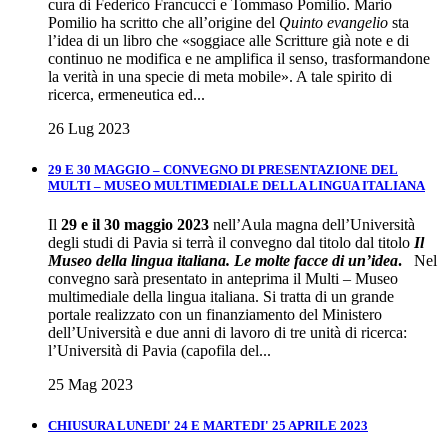
cura di Federico Francucci e Tommaso Pomilio. Mario
Pomilio ha scritto che all’origine del
Quinto evangelio
sta
l’idea di un libro che «soggiace alle Scritture già note e di
continuo ne modifica e ne amplifica il senso, trasformandone
la verità in una specie di meta mobile». A tale spirito di
ricerca, ermeneutica ed...
26 Lug 2023
29 E 30 MAGGIO – CONVEGNO DI PRESENTAZIONE DEL
MULTI – MUSEO MULTIMEDIALE DELLA LINGUA ITALIANA
Il
29 e il 30 maggio 2023
nell’Aula magna dell’Università
degli studi di Pavia si terrà il convegno dal titolo dal titolo
Il
Museo della lingua italiana. Le molte facce di un’idea
.
Nel
convegno sarà presentato in anteprima il Multi – Museo
multimediale della lingua italiana. Si tratta di un grande
portale realizzato con un finanziamento del Ministero
dell’Università e due anni di lavoro di tre unità di ricerca:
l’Università di Pavia (capofila del...
25 Mag 2023
CHIUSURA LUNEDI' 24 E MARTEDI' 25 APRILE 2023