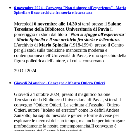
6 novembre 2024 - Convegno "Non si sfugge all'esperienza" - Mario
Spinella e il suo archivio fra storia e letteratura
Mercoledì
6 novembre alle 14.30
si terrà presso il
Salone
Teresiano della Biblioteca Universitaria di Pavia
il
pomeriggio di studi dal titolo
"Non si sfugge all'esperienza"
- Mario Spinella e il suo archivio fra storia e letteratura.
L’archivio di
Mario Spinella
(1918-1994), presso il Centro
per gli studi sulla tradizione manoscritta moderna e
contemporanea dell’Università di Pavia, è uno specchio della
figura poliedrica dell’autore, di cui si conservano...
29 Ott 2024
Giovedì 24 ottobre - Convegno e Mostra Ottiero Ottieri
Giovedì 24 ottobre 2024, presso il magnifico Salone
Teresiano della Biblioteca Universitaria di Pavia, si terrà il
convegno "Ottiero Ottieri. La scrittura all’assalto" Ottiero
Ottieri, autore "isolato ed erratico" come lo definì Andrea
Zanzotto, ha saputo mescolare generi e forme diverse per
esplorare le nevrosi del suo tempo, ma anche per interrogare
profondamente la nostra contemporaneità.Il convegno è