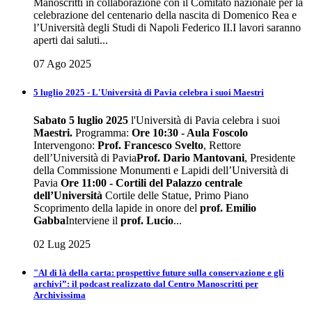
Manoscritti in collaborazione con il Comitato nazionale per la
celebrazione del centenario della nascita di Domenico Rea e
l’Università degli Studi di Napoli Federico II.I lavori saranno
aperti dai saluti...
07 Ago 2025
5 luglio 2025 - L'Università di Pavia celebra i suoi Maestri
Sabato 5 luglio 2025
l'Università di Pavia celebra i suoi
Maestri
.
Programma:
Ore 10:30 - Aula Foscolo
Intervengono:
Prof. Francesco Svelto
, Rettore
dell’Università di Pavia
Prof. Dario Mantovani
, Presidente
della Commissione Monumenti e Lapidi dell’Università di
Pavia
Ore 11:00 - Cortili del Palazzo centrale
dell’Università
Cortile delle Statue, Primo Piano
Scoprimento della lapide in onore del
prof. Emilio
Gabba
Interviene il
prof. Lucio
...
02 Lug 2025
"Al di là della carta: prospettive future sulla conservazione e gli
archivi”: il podcast realizzato dal Centro Manoscritti per
Archivissima