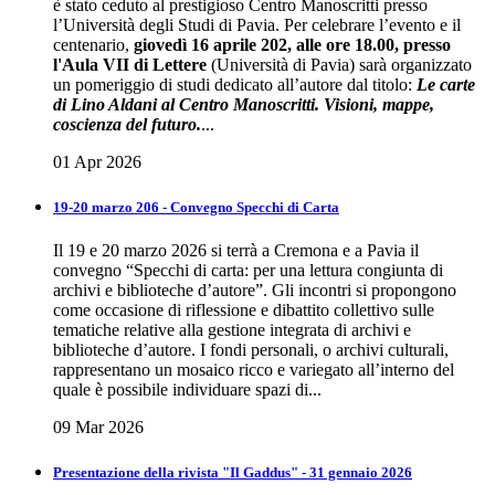
è stato ceduto al prestigioso Centro Manoscritti presso
l’Università degli Studi di Pavia. Per celebrare l’evento e il
centenario,
giovedì 16 aprile 202, alle ore 18.00, presso
l'Aula VII di Lettere
(Università di Pavia) sarà organizzato
un pomeriggio di studi dedicato all’autore dal titolo:
Le carte
di Lino Aldani al Centro Manoscritti. Visioni, mappe,
coscienza del futuro.
...
01 Apr 2026
19-20 marzo 206 - Convegno Specchi di Carta
Il 19 e 20 marzo 2026 si terrà a Cremona e a Pavia il
convegno “Specchi di carta: per una lettura congiunta di
archivi e biblioteche d’autore”. Gli incontri si propongono
come occasione di riflessione e dibattito collettivo sulle
tematiche relative alla gestione integrata di archivi e
biblioteche d’autore. I fondi personali, o archivi culturali,
rappresentano un mosaico ricco e variegato all’interno del
quale è possibile individuare spazi di...
09 Mar 2026
Presentazione della rivista "Il Gaddus" - 31 gennaio 2026