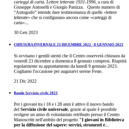
carteggi di carta. Lettere letterate 1931-1996,
a cura di
Giuseppe Antonelli e Giorgio Panizza. Questo numero di
“Autografo” intende dare testimonianza di quelle «lettere
letterate» che si configurano ancora come «carteggi di
carta»...
30 Gen 2023
CHIUSURA INVERNALE 23 DICEMBRE 2022 - 8 GENNAIO 2023
Si avvisano i gentili utenti che il Centro osserverà chiusura da
venerdì 23 dicembre a domenica 8 gennaio compresi. Riaprirà
regolarmente su appuntamento da lunedì 9 gennaio 2023.
Cogliamo l'occasione per augurarvi serene Feste.
21 Dic 2022
Bando Servizio civile 2023
Per i giovani tra i 18 e i 28 anni è attivo il nuovo bando
del
Servizio civile universale
, grazie al quale è possibile
svolgere un anno di volontariato retribuito presso il Centro
Manoscritti nell'ambito del progetto
"I giovani in Biblioteca
per la diffusione del sapere: servizi, strumenti e
...