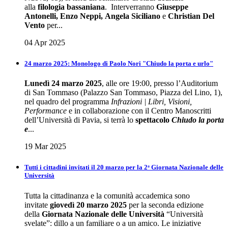
alla
filologia bassaniana
. Interverranno
Giuseppe
Antonelli, Enzo Neppi, Angela Siciliano
e
Christian Del
Vento
per...
04 Apr 2025
24 marzo 2025: Monologo di Paolo Nori "Chiudo la porta e urlo"
Lunedì 24 marzo 2025
, alle ore 19:00, presso l’Auditorium
di San Tommaso (Palazzo San Tommaso, Piazza del Lino, 1),
nel quadro del programma
Infrazioni | Libri, Visioni,
Performance
e in collaborazione con il Centro Manoscritti
dell’Università di Pavia, si terrà lo
spettacolo
Chiudo la porta
e
...
19 Mar 2025
Tutti i cittadini invitati il 20 marzo per la 2ᵃ Giornata Nazionale delle
Università
Tutta la cittadinanza e la comunità accademica sono
invitate
giovedì 20 marzo 2025
per la seconda edizione
della
Giornata Nazionale delle Università
“Università
svelate”: dillo a un familiare o a un amico. Le iniziative