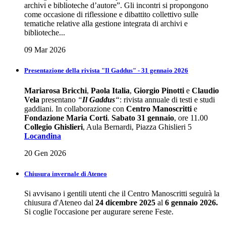
archivi e biblioteche d’autore”. Gli incontri si propongono
come occasione di riflessione e dibattito collettivo sulle
tematiche relative alla gestione integrata di archivi e
biblioteche...
09 Mar 2026
Presentazione della rivista "Il Gaddus" - 31 gennaio 2026
Mariarosa Bricchi
,
Paola Italia
,
Giorgio Pinotti
e
Claudio
Vela
presentano
“
Il Gaddus
“
: rivista annuale di testi e studi
gaddiani. In collaborazione con
Centro Manoscritti
e
Fondazione Maria Corti
.
Sabato 31 gennaio
, ore 11.00
Collegio Ghislieri
, Aula Bernardi, Piazza Ghislieri 5
Locandina
20 Gen 2026
Chiusura invernale di Ateneo
Si avvisano i gentili utenti che il Centro Manoscritti seguirà la
chiusura d'Ateneo dal
24 dicembre 2025
al
6 gennaio 2026.
Si coglie l'occasione per augurare serene Feste.