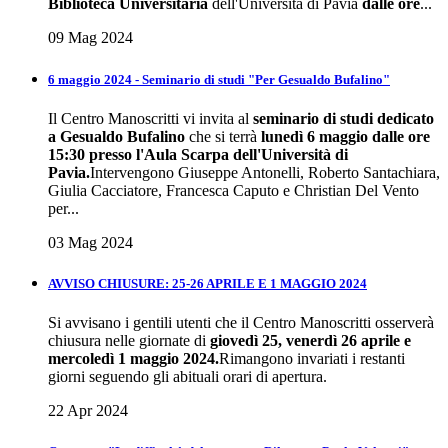
Biblioteca Universitaria
dell'Università di Pavia
dalle ore
...
09 Mag 2024
6 maggio 2024 - Seminario di studi "Per Gesualdo Bufalino"
Il Centro Manoscritti vi invita al
seminario di studi dedicato
a Gesualdo Bufalino
che si terrà
lunedì 6 maggio dalle ore
15:30 presso l'Aula Scarpa dell'Università di
Pavia.
Intervengono Giuseppe Antonelli, Roberto Santachiara,
Giulia Cacciatore, Francesca Caputo e Christian Del Vento
per...
03 Mag 2024
AVVISO CHIUSURE: 25-26 APRILE E 1 MAGGIO 2024
Si avvisano i gentili utenti che il Centro Manoscritti osserverà
chiusura nelle giornate di
giovedì 25, venerdì 26 aprile e
mercoledì 1 maggio 2024.
Rimangono invariati i restanti
giorni seguendo gli abituali orari di apertura.
22 Apr 2024