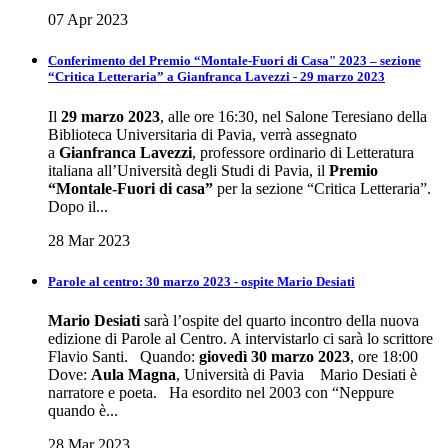
07 Apr 2023
Conferimento del Premio “Montale-Fuori di Casa" 2023 – sezione
“Critica Letteraria” a Gianfranca Lavezzi - 29 marzo 2023
Il
29 marzo 2023
, alle ore 16:30, nel Salone Teresiano della
Biblioteca Universitaria di Pavia, verrà assegnato
a
Gianfranca Lavezzi
, professore ordinario di Letteratura
italiana all’Università degli Studi di Pavia, il
Premio
“Montale-Fuori di casa”
per la sezione “Critica Letteraria”.
Dopo il...
28 Mar 2023
Parole al centro: 30 marzo 2023 - ospite Mario Desiati
Mario
Desiati
sarà l’ospite del quarto incontro della nuova
edizione di Parole al Centro. A intervistarlo ci sarà lo scrittore
Flavio Santi. Quando:
giovedì 30 marzo 2023
, ore 18:00
Dove:
Aula Magna
, Università di Pavia Mario Desiati è
narratore e poeta. Ha esordito nel 2003 con “Neppure
quando è...
28 Mar 2023