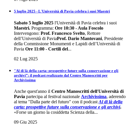
5 luglio 2025 - L'Università di Pavia celebra i suoi Maestri
Sabato 5 luglio 2025
l'Università di Pavia celebra i suoi
Maestri
.
Programma:
Ore 10:30 - Aula Foscolo
Intervengono:
Prof. Francesco Svelto
, Rettore
dell’Università di Pavia
Prof. Dario Mantovani
, Presidente
della Commissione Monumenti e Lapidi dell’Università di
Pavia
Ore 11:00 - Cortili del
...
02 Lug 2025
"Al di là della carta: prospettive future sulla conservazione e gli
archivi”: il podcast realizzato dal Centro Manoscritti per
Archivissima
Anche quest'anno il
Centro Manoscritti dell'Università di
Pavia
partecipa al festival nazionale
Archivissima
, aderendo
al tema "Dalla parte del futuro" con il podcast
Al di là della
carta: prospettive future sulla conservazione e gli
archivi
.
«Forse un giorno la cosiddetta Scienza della...
09 Giu 2025