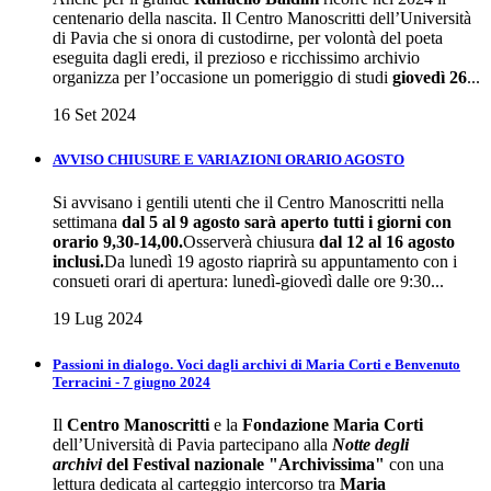
centenario della nascita. Il Centro Manoscritti dell’Università
di Pavia che si onora di custodirne, per volontà del poeta
eseguita dagli eredi, il prezioso e ricchissimo archivio
organizza per l’occasione un pomeriggio di studi
giovedì
26
...
16 Set 2024
AVVISO CHIUSURE E VARIAZIONI ORARIO AGOSTO
Si avvisano i gentili utenti che il Centro Manoscritti nella
settimana
dal 5 al 9 agosto sarà aperto tutti i giorni con
orario 9,30-14,00.
Osserverà chiusura
dal 12 al 16 agosto
inclusi.
Da lunedì 19 agosto riaprirà su appuntamento con i
consueti orari di apertura: lunedì-giovedì dalle ore 9:30...
19 Lug 2024
Passioni in dialogo. Voci dagli archivi di Maria Corti e Benvenuto
Terracini - 7 giugno 2024
Il
Centro Manoscritti
e la
Fondazione Maria Corti
dell’Università di Pavia partecipano alla
Notte degli
archivi
del
Festival nazionale "Archivissima"
con una
lettura dedicata al carteggio intercorso tra
Maria