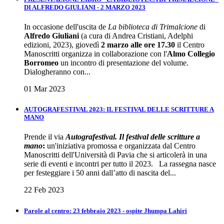
DI ALFREDO GIULIANI - 2 MARZO 2023
In occasione dell'uscita de
La biblioteca di Trimalcione
di
Alfredo Giuliani
(a cura di Andrea Cristiani, Adelphi
edizioni, 2023), giovedì
2 marzo alle ore 17.30
il Centro
Manoscritti organizza in collaborazione con l'
Almo Collegio
Borromeo
un incontro di presentazione del volume.
Dialogheranno con...
01 Mar 2023
AUTOGRAFESTIVAL 2023: IL FESTIVAL DELLE SCRITTURE A
MANO
Prende il via
Autografestival. Il festival delle scritture a
mano
:
un'iniziativa promossa e organizzata dal Centro
Manoscritti dell'Università di Pavia che si articolerà in una
serie di eventi e incontri per tutto il 2023. La rassegna nasce
per festeggiare i 50 anni dall’atto di nascita del...
22 Feb 2023
Parole al centro: 23 febbraio 2023 - ospite Jhumpa Lahiri