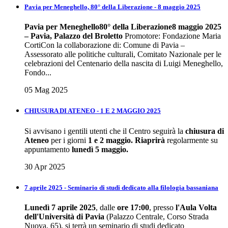
Pavia per Meneghello, 80° della Liberazione - 8 maggio 2025
Pavia per Meneghello
80° della Liberazione
8 maggio 2025
– Pavia, Palazzo del Broletto
Promotore: Fondazione Maria
CortiCon la collaborazione di: Comune di Pavia –
Assessorato alle politiche culturali, Comitato Nazionale per le
celebrazioni del Centenario della nascita di Luigi Meneghello,
Fondo...
05 Mag 2025
CHIUSURA DI ATENEO - 1 E 2 MAGGIO 2025
Si avvisano i gentili utenti che il Centro seguirà la
chiusura di
Ateneo
per i giorni
1 e 2 maggio.
Riaprirà
regolarmente su
appuntamento
lunedì 5 maggio.
30 Apr 2025
7 aprile 2025 - Seminario di studi dedicato alla filologia bassaniana
Lunedì 7 aprile 2025
, dalle
ore 17:00
, presso
l'Aula Volta
dell'Università di Pavia
(Palazzo Centrale, Corso Strada
Nuova, 65), si terrà un seminario di studi dedicato