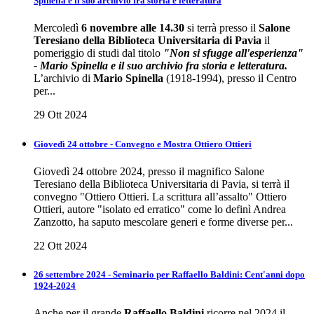
Spinella e il suo archivio fra storia e letteratura
Mercoledì
6 novembre alle 14.30
si terrà presso il
Salone
Teresiano della Biblioteca Universitaria di Pavia
il
pomeriggio di studi dal titolo
"Non si sfugge all'esperienza"
- Mario Spinella e il suo archivio fra storia e letteratura.
L’archivio di
Mario Spinella
(1918-1994), presso il Centro
per...
29 Ott 2024
Giovedì 24 ottobre - Convegno e Mostra Ottiero Ottieri
Giovedì 24 ottobre 2024, presso il magnifico Salone
Teresiano della Biblioteca Universitaria di Pavia, si terrà il
convegno "Ottiero Ottieri. La scrittura all’assalto" Ottiero
Ottieri, autore "isolato ed erratico" come lo definì Andrea
Zanzotto, ha saputo mescolare generi e forme diverse per...
22 Ott 2024
26 settembre 2024 - Seminario per Raffaello Baldini: Cent'anni dopo
1924-2024
Anche per il grande
Raffaello Baldini
ricorre nel 2024 il