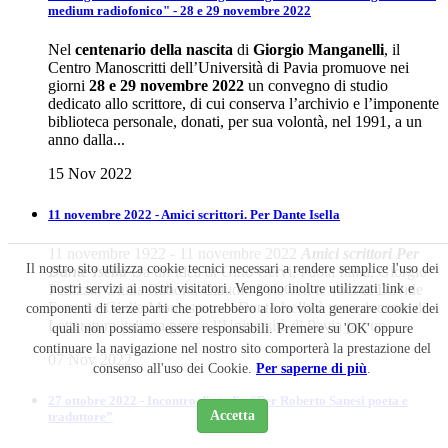
medium radiofonico" - 28 e 29 novembre 2022
Nel
centenario della nascita
di
Giorgio Manganelli
, il
Centro Manoscritti dell’Università di Pavia promuove nei
giorni
28 e 29 novembre 2022
un convegno di studio
dedicato allo scrittore, di cui conserva l’archivio e l’imponente
biblioteca personale, donati, per sua volontà, nel 1991, a un
anno dalla...
15 Nov 2022
11 novembre 2022 - Amici scrittori. Per Dante Isella
11 novembre 1922 - 11 novembre 2022
Amici scrittori
Per
Il nostro sito utilizza cookie tecnici necessari a rendere semplice l'uso dei
Dante Isella
Da un’idea di Gino Cervi, Paola Italia, Giorgio
nostri servizi ai nostri visitatori. Vengono inoltre utilizzati link e
Panizza, Giulia Raboni, Claudio VelaCon le voci di Davide
Ferrari e Giulia Montessoro. Dante Isella è stato docente di
componenti di terze parti che potrebbero a loro volta generare cookie dei
Letteratura italiana presso l’Università di Pavia per un...
quali non possiamo essere responsabili. Premere su 'OK' oppure
continuare la navigazione nel nostro sito comporterà la prestazione del
07 Nov 2022
consenso all'uso dei Cookie.
Per saperne di più
.
27 ottobre 2022 - Incontro di studio “Per Roberto Sanesi poeta e
Accetta
traduttore”