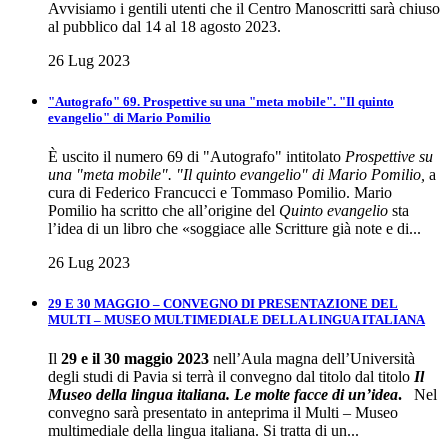
Avvisiamo i gentili utenti che il Centro Manoscritti sarà chiuso
al pubblico dal 14 al 18 agosto 2023.
26 Lug 2023
"Autografo" 69. Prospettive su una "meta mobile". "Il quinto
evangelio" di Mario Pomilio
È uscito il numero 69 di "Autografo" intitolato
Prospettive su
una "meta mobile". "Il quinto evangelio" di Mario Pomilio,
a
cura di Federico Francucci e Tommaso Pomilio. Mario
Pomilio ha scritto che all’origine del
Quinto evangelio
sta
l’idea di un libro che «soggiace alle Scritture già note e di...
26 Lug 2023
29 E 30 MAGGIO – CONVEGNO DI PRESENTAZIONE DEL
MULTI – MUSEO MULTIMEDIALE DELLA LINGUA ITALIANA
Il
29 e il 30 maggio 2023
nell’Aula magna dell’Università
degli studi di Pavia si terrà il convegno dal titolo dal titolo
Il
Museo della lingua italiana. Le molte facce di un’idea
.
Nel
convegno sarà presentato in anteprima il Multi – Museo
multimediale della lingua italiana. Si tratta di un...