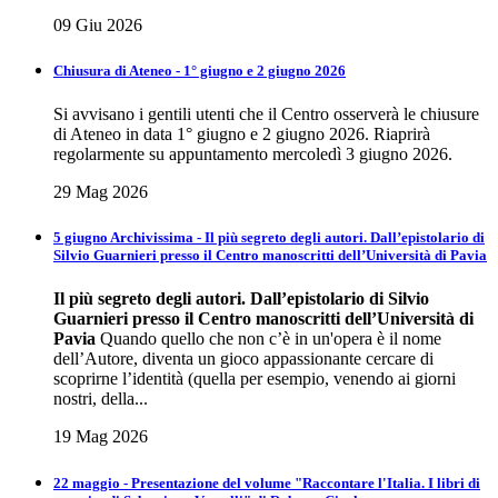
09 Giu 2026
Chiusura di Ateneo - 1° giugno e 2 giugno 2026
Si avvisano i gentili utenti che il Centro osserverà le chiusure
di Ateneo in data 1° giugno e 2 giugno 2026. Riaprirà
regolarmente su appuntamento mercoledì 3 giugno 2026.
29 Mag 2026
5 giugno Archivissima - Il più segreto degli autori. Dall’epistolario di
Silvio Guarnieri presso il Centro manoscritti dell’Università di Pavia
Il più segreto degli autori.
Dall’epistolario di Silvio
Guarnieri presso il Centro
manoscritti dell’Università di
Pavia
Quando quello che non c’è in un'opera è il nome
dell’Autore, diventa un gioco appassionante cercare di
scoprirne l’identità (quella per esempio, venendo ai giorni
nostri, della...
19 Mag 2026
22 maggio - Presentazione del volume "Raccontare l'Italia. I libri di