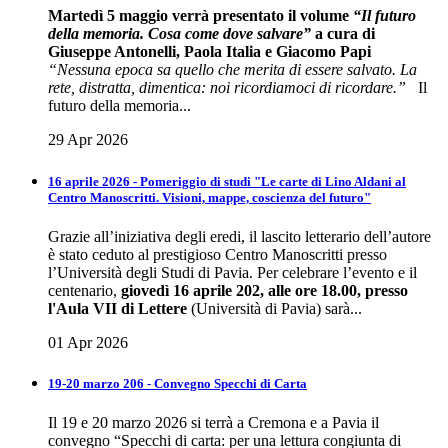
Martedì 5 maggio verrà presentato il volume
“Il futuro
della memoria. Cosa come dove salvare”
a cura di
Giuseppe Antonelli, Paola Italia e Giacomo Papi
“Nessuna epoca sa quello che merita di essere salvato. La
rete, distratta, dimentica: noi ricordiamoci di ricordare.”
Il
futuro della memoria...
29 Apr 2026
16 aprile 2026 - Pomeriggio di studi "Le carte di Lino Aldani al
Centro Manoscritti. Visioni, mappe, coscienza del futuro"
Grazie all’iniziativa degli eredi, il lascito letterario dell’autore
è stato ceduto al prestigioso Centro Manoscritti presso
l’Università degli Studi di Pavia. Per celebrare l’evento e il
centenario,
giovedì 16 aprile 202, alle ore 18.00, presso
l'Aula VII di Lettere
(Università di Pavia) sarà...
01 Apr 2026
19-20 marzo 206 - Convegno Specchi di Carta
Il 19 e 20 marzo 2026 si terrà a Cremona e a Pavia il
convegno “Specchi di carta: per una lettura congiunta di