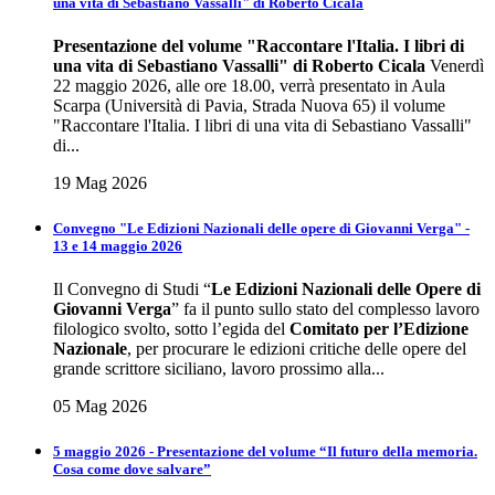
una vita di Sebastiano Vassalli" di Roberto Cicala
Presentazione del volume
"Raccontare l'Italia. I libri di
una vita di Sebastiano Vassalli" di Roberto Cicala
Venerdì
22 maggio 2026, alle ore 18.00, verrà presentato in Aula
Scarpa (Università di Pavia, Strada Nuova 65) il volume
"Raccontare l'Italia. I libri di una vita di Sebastiano Vassalli"
di...
19 Mag 2026
Convegno "Le Edizioni Nazionali delle opere di Giovanni Verga" -
13 e 14 maggio 2026
Il Convegno di Studi “
Le Edizioni Nazionali delle Opere di
Giovanni Verga
” fa il punto sullo stato del complesso lavoro
filologico svolto, sotto l’egida del
Comitato per l’Edizione
Nazionale
, per procurare le edizioni critiche delle opere del
grande scrittore siciliano, lavoro prossimo alla...
05 Mag 2026
5 maggio 2026 - Presentazione del volume “Il futuro della memoria.
Cosa come dove salvare”