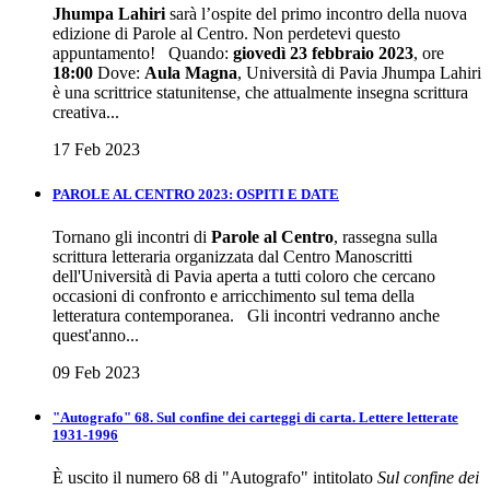
Jhumpa Lahiri
sarà l’ospite del primo incontro della nuova
edizione di Parole al Centro. Non perdetevi questo
appuntamento! Quando:
giovedì 23 febbraio 2023
, ore
18:00
Dove:
Aula Magna
, Università di Pavia Jhumpa Lahiri
è una scrittrice statunitense, che attualmente insegna scrittura
creativa...
17 Feb 2023
PAROLE AL CENTRO 2023: OSPITI E DATE
Tornano gli incontri di
Parole al Centro
, rassegna sulla
scrittura letteraria organizzata dal Centro Manoscritti
dell'Università di Pavia aperta a tutti coloro che cercano
occasioni di confronto e arricchimento sul tema della
letteratura contemporanea. Gli incontri vedranno anche
quest'anno...
09 Feb 2023
"Autografo" 68. Sul confine dei carteggi di carta. Lettere letterate
1931-1996
È uscito il numero 68 di "Autografo" intitolato
Sul confine dei