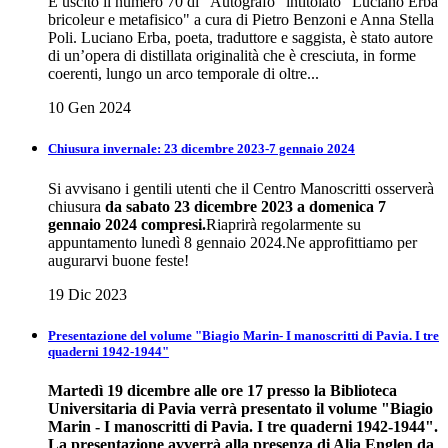
È uscito il numero 70 di "Autografo" intitolato "Luciano Erba
bricoleur e metafisico" a cura di Pietro Benzoni e Anna Stella
Poli. Luciano Erba, poeta, traduttore e saggista, è stato autore
di un’opera di distillata originalità che è cresciuta, in forme
coerenti, lungo un arco temporale di oltre...
10 Gen 2024
Chiusura invernale: 23 dicembre 2023-7 gennaio 2024
Si avvisano i gentili utenti che il Centro Manoscritti osserverà
chiusura
da sabato 23 dicembre 2023 a domenica 7
gennaio 2024 compresi.
Riaprirà regolarmente su
appuntamento lunedì 8 gennaio 2024.Ne approfittiamo per
augurarvi buone feste!
19 Dic 2023
Presentazione del volume "Biagio Marin- I manoscritti di Pavia. I tre
quaderni 1942-1944"
Martedì 19 dicembre alle ore 17 presso la Biblioteca
Universitaria di Pavia verrà presentato il volume "Biagio
Marin - I manoscritti di Pavia. I tre quaderni 1942-1944".
La presentazione avverrà alla presenza di Alia Englen da