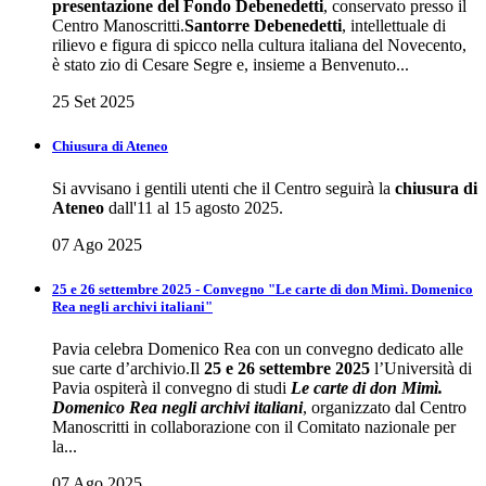
presentazione del Fondo Debenedetti
, conservato presso il
Centro Manoscritti.
Santorre Debenedetti
, intellettuale di
rilievo e figura di spicco nella cultura italiana del Novecento,
è stato zio di Cesare Segre e, insieme a Benvenuto...
25 Set 2025
Chiusura di Ateneo
Si avvisano i gentili utenti che il Centro seguirà la
chiusura di
Ateneo
dall'11 al 15 agosto 2025.
07 Ago 2025
25 e 26 settembre 2025 - Convegno "Le carte di don Mimì. Domenico
Rea negli archivi italiani"
Pavia celebra Domenico Rea con un convegno dedicato alle
sue carte d’archivio.Il
25 e 26 settembre 2025
l’Università di
Pavia ospiterà il convegno di studi
Le carte di don Mimì.
Domenico Rea negli archivi italiani
, organizzato dal Centro
Manoscritti in collaborazione con il Comitato nazionale per
la...
07 Ago 2025