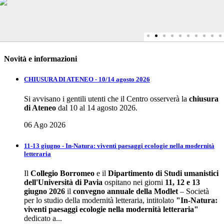
Novità e informazioni
CHIUSURA DI ATENEO - 10/14 agosto 2026
Si avvisano i gentili utenti che il Centro osserverà la
chiusura
di Ateneo
dal 10 al 14 agosto 2026.
06 Ago 2026
11-13 giugno - In-Natura: viventi paesaggi ecologie nella modernità
letteraria
Il
Collegio Borromeo
e il
Dipartimento di Studi umanistici
dell'Università di Pavia
ospitano nei giorni
11, 12 e 13
giugno 2026
il
convegno annuale della
Modlet
– Società
per lo studio della modernità letteraria, intitolato
"In-Natura:
viventi paesaggi ecologie nella modernità letteraria"
dedicato a...