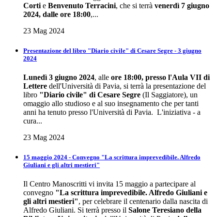
Corti
e
Benvenuto Terracini
, che si terrà
venerdì 7 giugno
2024, dalle ore 18:00
,...
23 Mag 2024
Presentazione del libro "Diario civile" di Cesare Segre - 3 giugno
2024
Lunedì 3 giugno 2024
, alle
ore 18:00, presso l'Aula VII di
Lettere
dell'Università di Pavia, si terrà la presentazione del
libro
"Diario civile" di Cesare Segre
(Il Saggiatore), un
omaggio allo studioso e al suo insegnamento che per tanti
anni ha tenuto presso l'Università di Pavia. L'iniziativa - a
cura...
23 Mag 2024
15 maggio 2024 - Convegno "La scrittura imprevedibile. Alfredo
Giuliani e gli altri mestieri"
Il Centro Manoscritti vi invita 15 maggio a partecipare al
convegno
"La scrittura imprevedibile. Alfredo Giuliani e
gli altri mestieri"
, per celebrare il centenario dalla nascita di
Alfredo Giuliani. Si terrà presso il
Salone Teresiano della