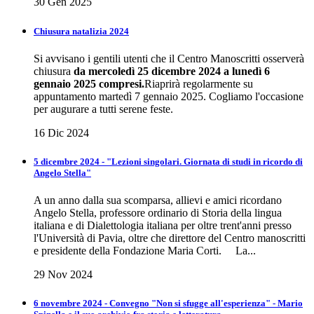
30 Gen 2025
Chiusura natalizia 2024
Si avvisano i gentili utenti che il Centro Manoscritti osserverà
chiusura
da mercoledì 25 dicembre 2024 a lunedì 6
gennaio 2025 compresi.
Riaprirà regolarmente su
appuntamento martedì 7 gennaio 2025. Cogliamo l'occasione
per augurare a tutti serene feste.
16 Dic 2024
5 dicembre 2024 - "Lezioni singolari. Giornata di studi in ricordo di
Angelo Stella"
A un anno dalla sua scomparsa, allievi e amici ricordano
Angelo Stella, professore ordinario di Storia della lingua
italiana e di Dialettologia italiana per oltre trent'anni presso
l'Università di Pavia, oltre che direttore del Centro manoscritti
e presidente della Fondazione Maria Corti. La...
29 Nov 2024
6 novembre 2024 - Convegno "Non si sfugge all'esperienza" - Mario