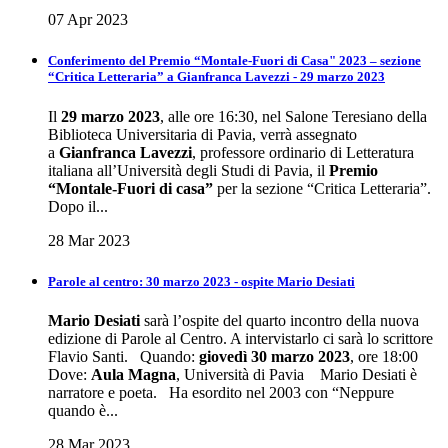
07 Apr 2023
Conferimento del Premio “Montale-Fuori di Casa" 2023 – sezione
“Critica Letteraria” a Gianfranca Lavezzi - 29 marzo 2023
Il
29 marzo 2023
, alle ore 16:30, nel Salone Teresiano della
Biblioteca Universitaria di Pavia, verrà assegnato
a
Gianfranca Lavezzi
, professore ordinario di Letteratura
italiana all’Università degli Studi di Pavia, il
Premio
“Montale-Fuori di casa”
per la sezione “Critica Letteraria”.
Dopo il...
28 Mar 2023
Parole al centro: 30 marzo 2023 - ospite Mario Desiati
Mario
Desiati
sarà l’ospite del quarto incontro della nuova
edizione di Parole al Centro. A intervistarlo ci sarà lo scrittore
Flavio Santi. Quando:
giovedì 30 marzo 2023
, ore 18:00
Dove:
Aula Magna
, Università di Pavia Mario Desiati è
narratore e poeta. Ha esordito nel 2003 con “Neppure
quando è...
28 Mar 2023