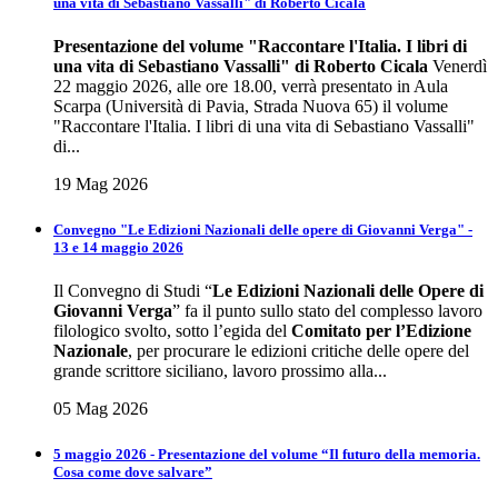
una vita di Sebastiano Vassalli" di Roberto Cicala
Presentazione del volume
"Raccontare l'Italia. I libri di
una vita di Sebastiano Vassalli" di Roberto Cicala
Venerdì
22 maggio 2026, alle ore 18.00, verrà presentato in Aula
Scarpa (Università di Pavia, Strada Nuova 65) il volume
"Raccontare l'Italia. I libri di una vita di Sebastiano Vassalli"
di...
19 Mag 2026
Convegno "Le Edizioni Nazionali delle opere di Giovanni Verga" -
13 e 14 maggio 2026
Il Convegno di Studi “
Le Edizioni Nazionali delle Opere di
Giovanni Verga
” fa il punto sullo stato del complesso lavoro
filologico svolto, sotto l’egida del
Comitato per l’Edizione
Nazionale
, per procurare le edizioni critiche delle opere del
grande scrittore siciliano, lavoro prossimo alla...
05 Mag 2026
5 maggio 2026 - Presentazione del volume “Il futuro della memoria.
Cosa come dove salvare”