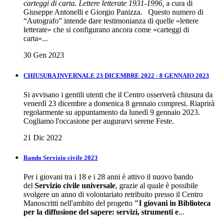
carteggi di carta. Lettere letterate 1931-1996,
a cura di
Giuseppe Antonelli e Giorgio Panizza. Questo numero di
“Autografo” intende dare testimonianza di quelle «lettere
letterate» che si configurano ancora come «carteggi di
carta»...
30 Gen 2023
CHIUSURA INVERNALE 23 DICEMBRE 2022 - 8 GENNAIO 2023
Si avvisano i gentili utenti che il Centro osserverà chiusura da
venerdì 23 dicembre a domenica 8 gennaio compresi. Riaprirà
regolarmente su appuntamento da lunedì 9 gennaio 2023.
Cogliamo l'occasione per augurarvi serene Feste.
21 Dic 2022
Bando Servizio civile 2023
Per i giovani tra i 18 e i 28 anni è attivo il nuovo bando
del
Servizio civile universale
, grazie al quale è possibile
svolgere un anno di volontariato retribuito presso il Centro
Manoscritti nell'ambito del progetto
"I giovani in Biblioteca
per la diffusione del sapere: servizi, strumenti e
...