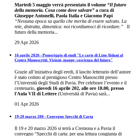
Martedì 5 maggio verrà presentato il volume
“Il futuro
della memoria. Cosa come dove salvare”
a cura di
Giuseppe Antonelli, Paola Italia e Giacomo Papi
“Nessuna epoca sa quello che merita di essere salvato. La
rete, distratta, dimentica: noi ricordiamoci di ricordare.”
Il
futuro della memoria...
29 Apr 2026
16 aprile 2026 - Pomeriggio di studi "Le carte di Lino Aldani al
Centro Manoscritti. Visioni, mappe, coscienza del futuro"
Grazie all’iniziativa degli eredi, il lascito letterario dell’autore
è stato ceduto al prestigioso Centro Manoscritti presso
l’Università degli Studi di Pavia. Per celebrare l’evento e il
centenario,
giovedì 16 aprile 202, alle ore 18.00, presso
l'Aula VII di Lettere
(Università di Pavia) sarà...
01 Apr 2026
19-20 marzo 206 - Convegno Specchi di Carta
Il 19 e 20 marzo 2026 si terrà a Cremona e a Pavia il
convegno “Specchi di carta: per una lettura congiunta di