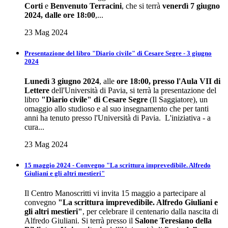
Corti
e
Benvenuto Terracini
, che si terrà
venerdì 7 giugno
2024, dalle ore 18:00
,...
23 Mag 2024
Presentazione del libro "Diario civile" di Cesare Segre - 3 giugno
2024
Lunedì 3 giugno 2024
, alle
ore 18:00, presso l'Aula VII di
Lettere
dell'Università di Pavia, si terrà la presentazione del
libro
"Diario civile" di Cesare Segre
(Il Saggiatore), un
omaggio allo studioso e al suo insegnamento che per tanti
anni ha tenuto presso l'Università di Pavia. L'iniziativa - a
cura...
23 Mag 2024
15 maggio 2024 - Convegno "La scrittura imprevedibile. Alfredo
Giuliani e gli altri mestieri"
Il Centro Manoscritti vi invita 15 maggio a partecipare al
convegno
"La scrittura imprevedibile. Alfredo Giuliani e
gli altri mestieri"
, per celebrare il centenario dalla nascita di
Alfredo Giuliani. Si terrà presso il
Salone Teresiano della