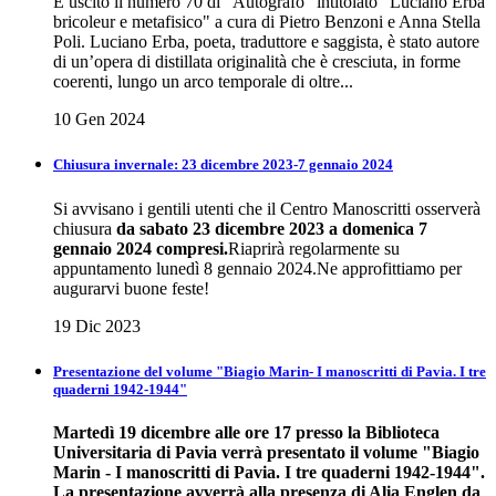
È uscito il numero 70 di "Autografo" intitolato "Luciano Erba
bricoleur e metafisico" a cura di Pietro Benzoni e Anna Stella
Poli. Luciano Erba, poeta, traduttore e saggista, è stato autore
di un’opera di distillata originalità che è cresciuta, in forme
coerenti, lungo un arco temporale di oltre...
10 Gen 2024
Chiusura invernale: 23 dicembre 2023-7 gennaio 2024
Si avvisano i gentili utenti che il Centro Manoscritti osserverà
chiusura
da sabato 23 dicembre 2023 a domenica 7
gennaio 2024 compresi.
Riaprirà regolarmente su
appuntamento lunedì 8 gennaio 2024.Ne approfittiamo per
augurarvi buone feste!
19 Dic 2023
Presentazione del volume "Biagio Marin- I manoscritti di Pavia. I tre
quaderni 1942-1944"
Martedì 19 dicembre alle ore 17 presso la Biblioteca
Universitaria di Pavia verrà presentato il volume "Biagio
Marin - I manoscritti di Pavia. I tre quaderni 1942-1944".
La presentazione avverrà alla presenza di Alia Englen da