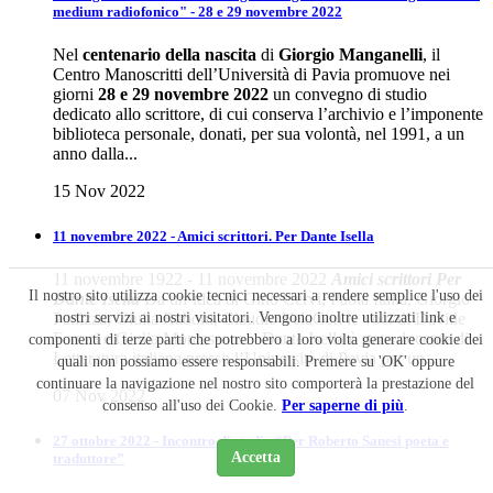
medium radiofonico" - 28 e 29 novembre 2022
Nel
centenario della nascita
di
Giorgio Manganelli
, il
Centro Manoscritti dell’Università di Pavia promuove nei
giorni
28 e 29 novembre 2022
un convegno di studio
dedicato allo scrittore, di cui conserva l’archivio e l’imponente
biblioteca personale, donati, per sua volontà, nel 1991, a un
anno dalla...
15 Nov 2022
11 novembre 2022 - Amici scrittori. Per Dante Isella
11 novembre 1922 - 11 novembre 2022
Amici scrittori
Per
Il nostro sito utilizza cookie tecnici necessari a rendere semplice l'uso dei
Dante Isella
Da un’idea di Gino Cervi, Paola Italia, Giorgio
nostri servizi ai nostri visitatori. Vengono inoltre utilizzati link e
Panizza, Giulia Raboni, Claudio VelaCon le voci di Davide
Ferrari e Giulia Montessoro. Dante Isella è stato docente di
componenti di terze parti che potrebbero a loro volta generare cookie dei
Letteratura italiana presso l’Università di Pavia per un...
quali non possiamo essere responsabili. Premere su 'OK' oppure
continuare la navigazione nel nostro sito comporterà la prestazione del
07 Nov 2022
consenso all'uso dei Cookie.
Per saperne di più
.
27 ottobre 2022 - Incontro di studio “Per Roberto Sanesi poeta e
Accetta
traduttore”