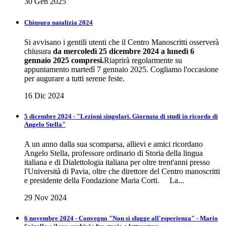
30 Gen 2025
Chiusura natalizia 2024
Si avvisano i gentili utenti che il Centro Manoscritti osserverà
chiusura
da mercoledì 25 dicembre 2024 a lunedì 6
gennaio 2025 compresi.
Riaprirà regolarmente su
appuntamento martedì 7 gennaio 2025. Cogliamo l'occasione
per augurare a tutti serene feste.
16 Dic 2024
5 dicembre 2024 - "Lezioni singolari. Giornata di studi in ricordo di
Angelo Stella"
A un anno dalla sua scomparsa, allievi e amici ricordano
Angelo Stella, professore ordinario di Storia della lingua
italiana e di Dialettologia italiana per oltre trent'anni presso
l'Università di Pavia, oltre che direttore del Centro manoscritti
e presidente della Fondazione Maria Corti. La...
29 Nov 2024
6 novembre 2024 - Convegno "Non si sfugge all'esperienza" - Mario