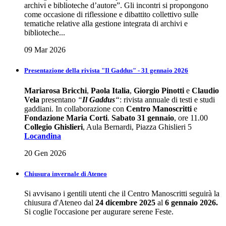
archivi e biblioteche d’autore”. Gli incontri si propongono
come occasione di riflessione e dibattito collettivo sulle
tematiche relative alla gestione integrata di archivi e
biblioteche...
09 Mar 2026
Presentazione della rivista "Il Gaddus" - 31 gennaio 2026
Mariarosa Bricchi
,
Paola Italia
,
Giorgio Pinotti
e
Claudio
Vela
presentano
“
Il Gaddus
“
: rivista annuale di testi e studi
gaddiani. In collaborazione con
Centro Manoscritti
e
Fondazione Maria Corti
.
Sabato 31 gennaio
, ore 11.00
Collegio Ghislieri
, Aula Bernardi, Piazza Ghislieri 5
Locandina
20 Gen 2026
Chiusura invernale di Ateneo
Si avvisano i gentili utenti che il Centro Manoscritti seguirà la
chiusura d'Ateneo dal
24 dicembre 2025
al
6 gennaio 2026.
Si coglie l'occasione per augurare serene Feste.