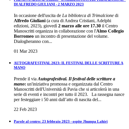
DI ALFREDO GIULIANI - 2 MARZO 2023
In occasione dell'uscita de
La biblioteca di Trimalcione
di
Alfredo Giuliani
(a cura di Andrea Cristiani, Adelphi
edizioni, 2023), giovedì
2 marzo alle ore 17.30
il Centro
Manoscritti organizza in collaborazione con l'
Almo Collegio
Borromeo
un incontro di presentazione del volume.
Dialogheranno con...
01 Mar 2023
AUTOGRAFESTIVAL 2023: IL FESTIVAL DELLE SCRITTURE A
MANO
Prende il via
Autografestival. Il festival delle scritture a
mano
:
un'iniziativa promossa e organizzata dal Centro
Manoscritti dell'Università di Pavia che si articolerà in una
serie di eventi e incontri per tutto il 2023. La rassegna nasce
per festeggiare i 50 anni dall’atto di nascita del...
22 Feb 2023
Parole al centro: 23 febbraio 2023 - ospite Jhumpa Lahiri