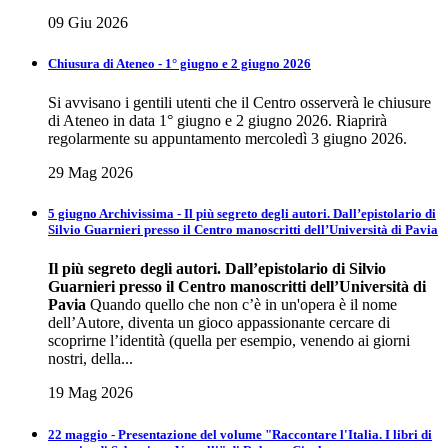
09 Giu 2026
Chiusura di Ateneo - 1° giugno e 2 giugno 2026
Si avvisano i gentili utenti che il Centro osserverà le chiusure
di Ateneo in data 1° giugno e 2 giugno 2026. Riaprirà
regolarmente su appuntamento mercoledì 3 giugno 2026.
29 Mag 2026
5 giugno Archivissima - Il più segreto degli autori. Dall’epistolario di
Silvio Guarnieri presso il Centro manoscritti dell’Università di Pavia
Il più segreto degli autori.
Dall’epistolario di Silvio
Guarnieri presso il Centro
manoscritti dell’Università di
Pavia
Quando quello che non c’è in un'opera è il nome
dell’Autore, diventa un gioco appassionante cercare di
scoprirne l’identità (quella per esempio, venendo ai giorni
nostri, della...
19 Mag 2026
22 maggio - Presentazione del volume "Raccontare l'Italia. I libri di