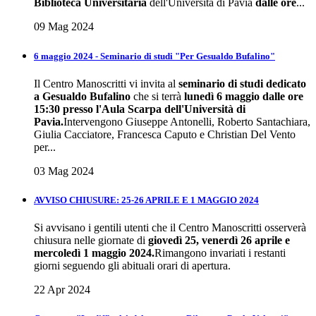
Biblioteca Universitaria
dell'Università di Pavia
dalle ore
...
09 Mag 2024
6 maggio 2024 - Seminario di studi "Per Gesualdo Bufalino"
Il Centro Manoscritti vi invita al
seminario di studi dedicato
a Gesualdo Bufalino
che si terrà
lunedì 6 maggio dalle ore
15:30 presso l'Aula Scarpa dell'Università di
Pavia.
Intervengono Giuseppe Antonelli, Roberto Santachiara,
Giulia Cacciatore, Francesca Caputo e Christian Del Vento
per...
03 Mag 2024
AVVISO CHIUSURE: 25-26 APRILE E 1 MAGGIO 2024
Si avvisano i gentili utenti che il Centro Manoscritti osserverà
chiusura nelle giornate di
giovedì 25, venerdì 26 aprile e
mercoledì 1 maggio 2024.
Rimangono invariati i restanti
giorni seguendo gli abituali orari di apertura.
22 Apr 2024