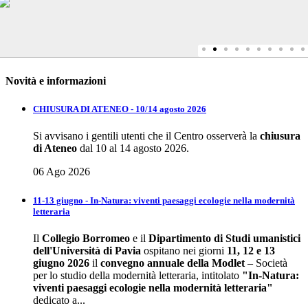
Novità e informazioni
CHIUSURA DI ATENEO - 10/14 agosto 2026
Si avvisano i gentili utenti che il Centro osserverà la
chiusura
di Ateneo
dal 10 al 14 agosto 2026.
06 Ago 2026
11-13 giugno - In-Natura: viventi paesaggi ecologie nella modernità
letteraria
Il
Collegio Borromeo
e il
Dipartimento di Studi umanistici
dell'Università di Pavia
ospitano nei giorni
11, 12 e 13
giugno 2026
il
convegno annuale della
Modlet
– Società
per lo studio della modernità letteraria, intitolato
"In-Natura:
viventi paesaggi ecologie nella modernità letteraria"
dedicato a...