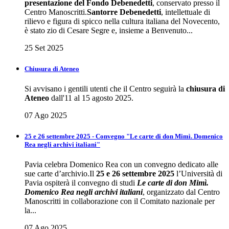
presentazione del Fondo Debenedetti
, conservato presso il
Centro Manoscritti.
Santorre Debenedetti
, intellettuale di
rilievo e figura di spicco nella cultura italiana del Novecento,
è stato zio di Cesare Segre e, insieme a Benvenuto...
25 Set 2025
Chiusura di Ateneo
Si avvisano i gentili utenti che il Centro seguirà la
chiusura di
Ateneo
dall'11 al 15 agosto 2025.
07 Ago 2025
25 e 26 settembre 2025 - Convegno "Le carte di don Mimì. Domenico
Rea negli archivi italiani"
Pavia celebra Domenico Rea con un convegno dedicato alle
sue carte d’archivio.Il
25 e 26 settembre 2025
l’Università di
Pavia ospiterà il convegno di studi
Le carte di don Mimì.
Domenico Rea negli archivi italiani
, organizzato dal Centro
Manoscritti in collaborazione con il Comitato nazionale per
la...
07 Ago 2025