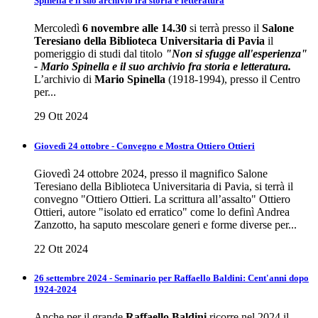
Spinella e il suo archivio fra storia e letteratura
Mercoledì
6 novembre alle 14.30
si terrà presso il
Salone
Teresiano della Biblioteca Universitaria di Pavia
il
pomeriggio di studi dal titolo
"Non si sfugge all'esperienza"
- Mario Spinella e il suo archivio fra storia e letteratura.
L’archivio di
Mario Spinella
(1918-1994), presso il Centro
per...
29 Ott 2024
Giovedì 24 ottobre - Convegno e Mostra Ottiero Ottieri
Giovedì 24 ottobre 2024, presso il magnifico Salone
Teresiano della Biblioteca Universitaria di Pavia, si terrà il
convegno "Ottiero Ottieri. La scrittura all’assalto" Ottiero
Ottieri, autore "isolato ed erratico" come lo definì Andrea
Zanzotto, ha saputo mescolare generi e forme diverse per...
22 Ott 2024
26 settembre 2024 - Seminario per Raffaello Baldini: Cent'anni dopo
1924-2024
Anche per il grande
Raffaello Baldini
ricorre nel 2024 il