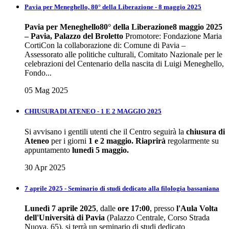
Pavia per Meneghello, 80° della Liberazione - 8 maggio 2025
Pavia per Meneghello
80° della Liberazione
8 maggio 2025
– Pavia, Palazzo del Broletto
Promotore: Fondazione Maria
CortiCon la collaborazione di: Comune di Pavia –
Assessorato alle politiche culturali, Comitato Nazionale per le
celebrazioni del Centenario della nascita di Luigi Meneghello,
Fondo...
05 Mag 2025
CHIUSURA DI ATENEO - 1 E 2 MAGGIO 2025
Si avvisano i gentili utenti che il Centro seguirà la
chiusura di
Ateneo
per i giorni
1 e 2 maggio.
Riaprirà
regolarmente su
appuntamento
lunedì 5 maggio.
30 Apr 2025
7 aprile 2025 - Seminario di studi dedicato alla filologia bassaniana
Lunedì 7 aprile 2025
, dalle
ore 17:00
, presso
l'Aula Volta
dell'Università di Pavia
(Palazzo Centrale, Corso Strada
Nuova, 65), si terrà un seminario di studi dedicato