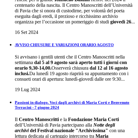
centenario della nascita. Il Centro Manoscritti dell’Università
di Pavia che si onora di custodirne, per volontà del poeta
eseguita dagli eredi, il prezioso e ricchissimo archivio
organizza per l’occasione un pomeriggio di studi
giovedì
26
...
16 Set 2024
AVVISO CHIUSURE E VARIAZIONI ORARIO AGOSTO
Si avvisano i gentili utenti che il Centro Manoscritti nella
settimana
dal 5 al 9 agosto sarà aperto tutti i giorni con
orario 9,30-14,00.
Osserverà chiusura
dal 12 al 16 agosto
inclusi.
Da lunedì 19 agosto riaprirà su appuntamento con i
consueti orari di apertura: lunedì-giovedì dalle ore 9:30...
19 Lug 2024
Passioni in dialogo. Voci dagli archivi di Maria Corti e Benvenuto
Terracini - 7 giugno 2024
Il
Centro Manoscritti
e la
Fondazione Maria Corti
dell’Università di Pavia partecipano alla
Notte degli
archivi
del
Festival nazionale "Archivissima"
con una
lettura dedicata al carteggio intercorso tra
Maria