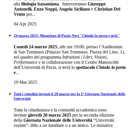
alla
filologia bassaniana
. Interverranno
Giuseppe
Antonelli, Enzo Neppi, Angela Siciliano
e
Christian Del
Vento
per...
04 Apr 2025
24 marzo 2025: Monologo di Paolo Nori "Chiudo la porta e urlo"
Lunedì 24 marzo 2025
, alle ore 19:00, presso l’Auditorium
di San Tommaso (Palazzo San Tommaso, Piazza del Lino, 1),
nel quadro del programma
Infrazioni | Libri, Visioni,
Performance
e in collaborazione con il Centro Manoscritti
dell’Università di Pavia, si terrà lo
spettacolo
Chiudo la porta
e
...
19 Mar 2025
Tutti i cittadini invitati il 20 marzo per la 2ᵃ Giornata Nazionale delle
Università
Tutta la cittadinanza e la comunità accademica sono
invitate
giovedì 20 marzo 2025
per la seconda edizione
della
Giornata Nazionale delle Università
“Università
svelate”: dillo a un familiare o a un amico. Le iniziative