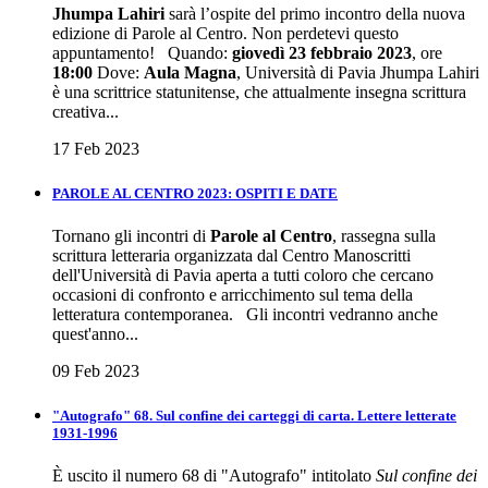
Jhumpa Lahiri
sarà l’ospite del primo incontro della nuova
edizione di Parole al Centro. Non perdetevi questo
appuntamento! Quando:
giovedì 23 febbraio 2023
, ore
18:00
Dove:
Aula Magna
, Università di Pavia Jhumpa Lahiri
è una scrittrice statunitense, che attualmente insegna scrittura
creativa...
17 Feb 2023
PAROLE AL CENTRO 2023: OSPITI E DATE
Tornano gli incontri di
Parole al Centro
, rassegna sulla
scrittura letteraria organizzata dal Centro Manoscritti
dell'Università di Pavia aperta a tutti coloro che cercano
occasioni di confronto e arricchimento sul tema della
letteratura contemporanea. Gli incontri vedranno anche
quest'anno...
09 Feb 2023
"Autografo" 68. Sul confine dei carteggi di carta. Lettere letterate
1931-1996
È uscito il numero 68 di "Autografo" intitolato
Sul confine dei