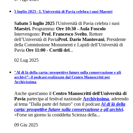
5 luglio 2025 - L'Università di Pavia celebra i suoi Maestri
Sabato 5 luglio 2025
l'Università di Pavia celebra i suoi
Maestri
.
Programma:
Ore 10:30 - Aula Foscolo
Intervengono:
Prof. Francesco Svelto
, Rettore
dell’Università di Pavia
Prof. Dario Mantovani
, Presidente
della Commissione Monumenti e Lapidi dell’Università di
Pavia
Ore 11:00 - Cortili del
...
02 Lug 2025
"Al di là della carta: prospettive future sulla conservazione e gli
archivi”: il podcast realizzato dal Centro Manoscritti per
Archivissima
Anche quest'anno il
Centro Manoscritti dell'Università di
Pavia
partecipa al festival nazionale
Archivissima
, aderendo
al tema "Dalla parte del futuro" con il podcast
Al di là della
carta: prospettive future sulla conservazione e gli
archivi
.
«Forse un giorno la cosiddetta Scienza della...
09 Giu 2025