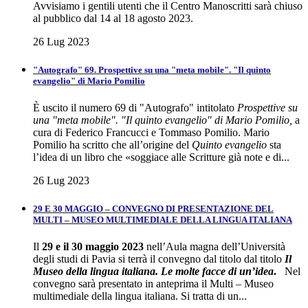
Avvisiamo i gentili utenti che il Centro Manoscritti sarà chiuso
al pubblico dal 14 al 18 agosto 2023.
26 Lug 2023
"Autografo" 69. Prospettive su una "meta mobile". "Il quinto
evangelio" di Mario Pomilio
È uscito il numero 69 di "Autografo" intitolato
Prospettive su
una "meta mobile". "Il quinto evangelio" di Mario Pomilio,
a
cura di Federico Francucci e Tommaso Pomilio. Mario
Pomilio ha scritto che all’origine del
Quinto evangelio
sta
l’idea di un libro che «soggiace alle Scritture già note e di...
26 Lug 2023
29 E 30 MAGGIO – CONVEGNO DI PRESENTAZIONE DEL
MULTI – MUSEO MULTIMEDIALE DELLA LINGUA ITALIANA
Il
29 e il 30 maggio 2023
nell’Aula magna dell’Università
degli studi di Pavia si terrà il convegno dal titolo dal titolo
Il
Museo della lingua italiana. Le molte facce di un’idea
.
Nel
convegno sarà presentato in anteprima il Multi – Museo
multimediale della lingua italiana. Si tratta di un...