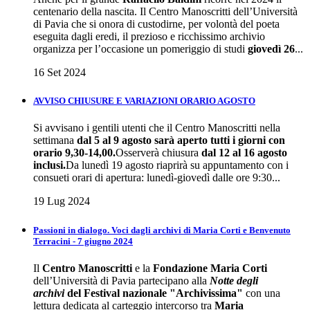
centenario della nascita. Il Centro Manoscritti dell’Università
di Pavia che si onora di custodirne, per volontà del poeta
eseguita dagli eredi, il prezioso e ricchissimo archivio
organizza per l’occasione un pomeriggio di studi
giovedì
26
...
16 Set 2024
AVVISO CHIUSURE E VARIAZIONI ORARIO AGOSTO
Si avvisano i gentili utenti che il Centro Manoscritti nella
settimana
dal 5 al 9 agosto sarà aperto tutti i giorni con
orario 9,30-14,00.
Osserverà chiusura
dal 12 al 16 agosto
inclusi.
Da lunedì 19 agosto riaprirà su appuntamento con i
consueti orari di apertura: lunedì-giovedì dalle ore 9:30...
19 Lug 2024
Passioni in dialogo. Voci dagli archivi di Maria Corti e Benvenuto
Terracini - 7 giugno 2024
Il
Centro Manoscritti
e la
Fondazione Maria Corti
dell’Università di Pavia partecipano alla
Notte degli
archivi
del
Festival nazionale "Archivissima"
con una
lettura dedicata al carteggio intercorso tra
Maria