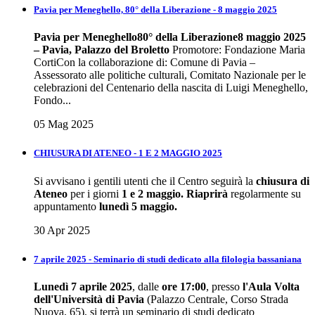
Pavia per Meneghello, 80° della Liberazione - 8 maggio 2025
Pavia per Meneghello
80° della Liberazione
8 maggio 2025
– Pavia, Palazzo del Broletto
Promotore: Fondazione Maria
CortiCon la collaborazione di: Comune di Pavia –
Assessorato alle politiche culturali, Comitato Nazionale per le
celebrazioni del Centenario della nascita di Luigi Meneghello,
Fondo...
05 Mag 2025
CHIUSURA DI ATENEO - 1 E 2 MAGGIO 2025
Si avvisano i gentili utenti che il Centro seguirà la
chiusura di
Ateneo
per i giorni
1 e 2 maggio.
Riaprirà
regolarmente su
appuntamento
lunedì 5 maggio.
30 Apr 2025
7 aprile 2025 - Seminario di studi dedicato alla filologia bassaniana
Lunedì 7 aprile 2025
, dalle
ore 17:00
, presso
l'Aula Volta
dell'Università di Pavia
(Palazzo Centrale, Corso Strada
Nuova, 65), si terrà un seminario di studi dedicato