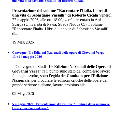
una vita di Sebastiano Vassalli" di Roberto Cicala
Presentazione del volume
"Raccontare l'Italia. I libri di
una vita di Sebastiano Vassalli" di Roberto Cicala
Venerdì
22 maggio 2026, alle ore 18.00, verrà presentato in Aula
Scarpa (Università di Pavia, Strada Nuova 65) il volume
"Raccontare l'Italia. I libri di una vita di Sebastiano Vassalli"
di...
19 Mag 2026
Convegno "Le Edizioni Nazionali delle opere di Giovanni Verga" -
13 e 14 maggio 2026
Il Convegno di Studi “
Le Edizioni Nazionali delle Opere di
Giovanni Verga
” fa il punto sullo stato del complesso lavoro
filologico svolto, sotto l’egida del
Comitato per l’Edizione
Nazionale
, per procurare le edizioni critiche delle opere del
grande scrittore siciliano, lavoro prossimo alla...
05 Mag 2026
5 maggio 2026 - Presentazione del volume “Il futuro della memoria.
Cosa come dove salvare”