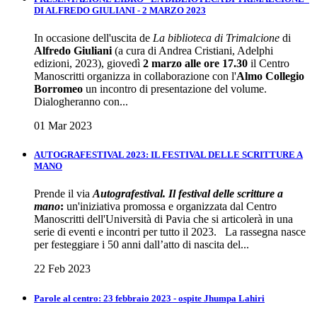
DI ALFREDO GIULIANI - 2 MARZO 2023
In occasione dell'uscita de
La biblioteca di Trimalcione
di
Alfredo Giuliani
(a cura di Andrea Cristiani, Adelphi
edizioni, 2023), giovedì
2 marzo alle ore 17.30
il Centro
Manoscritti organizza in collaborazione con l'
Almo Collegio
Borromeo
un incontro di presentazione del volume.
Dialogheranno con...
01 Mar 2023
AUTOGRAFESTIVAL 2023: IL FESTIVAL DELLE SCRITTURE A
MANO
Prende il via
Autografestival. Il festival delle scritture a
mano
:
un'iniziativa promossa e organizzata dal Centro
Manoscritti dell'Università di Pavia che si articolerà in una
serie di eventi e incontri per tutto il 2023. La rassegna nasce
per festeggiare i 50 anni dall’atto di nascita del...
22 Feb 2023
Parole al centro: 23 febbraio 2023 - ospite Jhumpa Lahiri