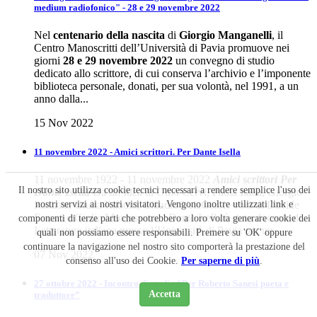
medium radiofonico" - 28 e 29 novembre 2022
Nel
centenario della nascita
di
Giorgio Manganelli
, il
Centro Manoscritti dell’Università di Pavia promuove nei
giorni
28 e 29 novembre 2022
un convegno di studio
dedicato allo scrittore, di cui conserva l’archivio e l’imponente
biblioteca personale, donati, per sua volontà, nel 1991, a un
anno dalla...
15 Nov 2022
11 novembre 2022 - Amici scrittori. Per Dante Isella
11 novembre 1922 - 11 novembre 2022
Amici scrittori
Per
Il nostro sito utilizza cookie tecnici necessari a rendere semplice l'uso dei
Dante Isella
Da un’idea di Gino Cervi, Paola Italia, Giorgio
nostri servizi ai nostri visitatori. Vengono inoltre utilizzati link e
Panizza, Giulia Raboni, Claudio VelaCon le voci di Davide
Ferrari e Giulia Montessoro. Dante Isella è stato docente di
componenti di terze parti che potrebbero a loro volta generare cookie dei
Letteratura italiana presso l’Università di Pavia per un...
quali non possiamo essere responsabili. Premere su 'OK' oppure
continuare la navigazione nel nostro sito comporterà la prestazione del
07 Nov 2022
consenso all'uso dei Cookie.
Per saperne di più
.
27 ottobre 2022 - Incontro di studio “Per Roberto Sanesi poeta e
Accetta
traduttore”