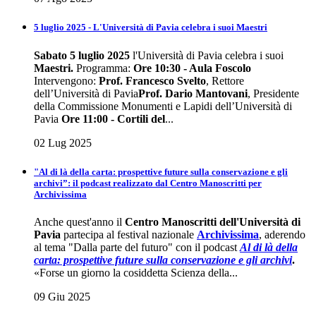
5 luglio 2025 - L'Università di Pavia celebra i suoi Maestri
Sabato 5 luglio 2025
l'Università di Pavia celebra i suoi
Maestri
.
Programma:
Ore 10:30 - Aula Foscolo
Intervengono:
Prof. Francesco Svelto
, Rettore
dell’Università di Pavia
Prof. Dario Mantovani
, Presidente
della Commissione Monumenti e Lapidi dell’Università di
Pavia
Ore 11:00 - Cortili del
...
02 Lug 2025
"Al di là della carta: prospettive future sulla conservazione e gli
archivi”: il podcast realizzato dal Centro Manoscritti per
Archivissima
Anche quest'anno il
Centro Manoscritti dell'Università di
Pavia
partecipa al festival nazionale
Archivissima
, aderendo
al tema "Dalla parte del futuro" con il podcast
Al di là della
carta: prospettive future sulla conservazione e gli
archivi
.
«Forse un giorno la cosiddetta Scienza della...
09 Giu 2025