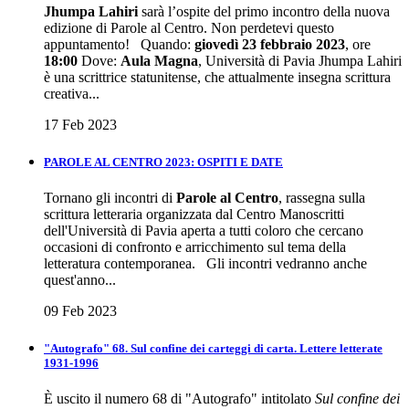
Jhumpa Lahiri
sarà l’ospite del primo incontro della nuova
edizione di Parole al Centro. Non perdetevi questo
appuntamento! Quando:
giovedì 23 febbraio 2023
, ore
18:00
Dove:
Aula Magna
, Università di Pavia Jhumpa Lahiri
è una scrittrice statunitense, che attualmente insegna scrittura
creativa...
17 Feb 2023
PAROLE AL CENTRO 2023: OSPITI E DATE
Tornano gli incontri di
Parole al Centro
, rassegna sulla
scrittura letteraria organizzata dal Centro Manoscritti
dell'Università di Pavia aperta a tutti coloro che cercano
occasioni di confronto e arricchimento sul tema della
letteratura contemporanea. Gli incontri vedranno anche
quest'anno...
09 Feb 2023
"Autografo" 68. Sul confine dei carteggi di carta. Lettere letterate
1931-1996
È uscito il numero 68 di "Autografo" intitolato
Sul confine dei