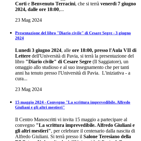
Corti
e
Benvenuto Terracini
, che si terrà
venerdì 7 giugno
2024, dalle ore 18:00
,...
23 Mag 2024
Presentazione del libro "Diario civile" di Cesare Segre - 3 giugno
2024
Lunedì 3 giugno 2024
, alle
ore 18:00, presso l'Aula VII di
Lettere
dell'Università di Pavia, si terrà la presentazione del
libro
"Diario civile" di Cesare Segre
(Il Saggiatore), un
omaggio allo studioso e al suo insegnamento che per tanti
anni ha tenuto presso l'Università di Pavia. L'iniziativa - a
cura...
23 Mag 2024
15 maggio 2024 - Convegno "La scrittura imprevedibile. Alfredo
Giuliani e gli altri mestieri"
Il Centro Manoscritti vi invita 15 maggio a partecipare al
convegno
"La scrittura imprevedibile. Alfredo Giuliani e
gli altri mestieri"
, per celebrare il centenario dalla nascita di
Alfredo Giuliani. Si terrà presso il
Salone Teresiano della