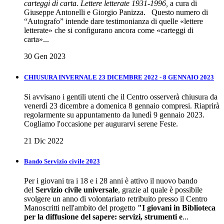
carteggi di carta. Lettere letterate 1931-1996,
a cura di
Giuseppe Antonelli e Giorgio Panizza. Questo numero di
“Autografo” intende dare testimonianza di quelle «lettere
letterate» che si configurano ancora come «carteggi di
carta»...
30 Gen 2023
CHIUSURA INVERNALE 23 DICEMBRE 2022 - 8 GENNAIO 2023
Si avvisano i gentili utenti che il Centro osserverà chiusura da
venerdì 23 dicembre a domenica 8 gennaio compresi. Riaprirà
regolarmente su appuntamento da lunedì 9 gennaio 2023.
Cogliamo l'occasione per augurarvi serene Feste.
21 Dic 2022
Bando Servizio civile 2023
Per i giovani tra i 18 e i 28 anni è attivo il nuovo bando
del
Servizio civile universale
, grazie al quale è possibile
svolgere un anno di volontariato retribuito presso il Centro
Manoscritti nell'ambito del progetto
"I giovani in Biblioteca
per la diffusione del sapere: servizi, strumenti e
...