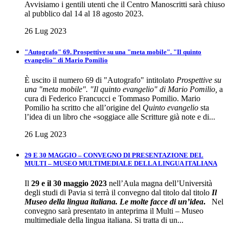
Avvisiamo i gentili utenti che il Centro Manoscritti sarà chiuso
al pubblico dal 14 al 18 agosto 2023.
26 Lug 2023
"Autografo" 69. Prospettive su una "meta mobile". "Il quinto
evangelio" di Mario Pomilio
È uscito il numero 69 di "Autografo" intitolato
Prospettive su
una "meta mobile". "Il quinto evangelio" di Mario Pomilio,
a
cura di Federico Francucci e Tommaso Pomilio. Mario
Pomilio ha scritto che all’origine del
Quinto evangelio
sta
l’idea di un libro che «soggiace alle Scritture già note e di...
26 Lug 2023
29 E 30 MAGGIO – CONVEGNO DI PRESENTAZIONE DEL
MULTI – MUSEO MULTIMEDIALE DELLA LINGUA ITALIANA
Il
29 e il 30 maggio 2023
nell’Aula magna dell’Università
degli studi di Pavia si terrà il convegno dal titolo dal titolo
Il
Museo della lingua italiana. Le molte facce di un’idea
.
Nel
convegno sarà presentato in anteprima il Multi – Museo
multimediale della lingua italiana. Si tratta di un...