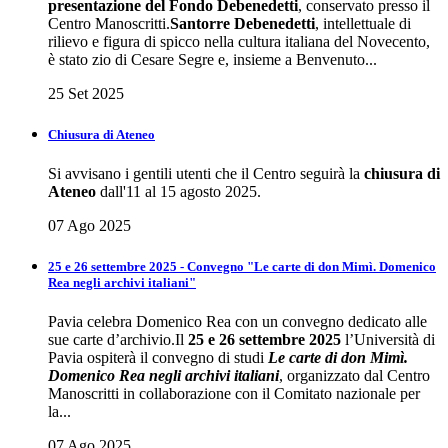
presentazione del Fondo Debenedetti
, conservato presso il
Centro Manoscritti.
Santorre Debenedetti
, intellettuale di
rilievo e figura di spicco nella cultura italiana del Novecento,
è stato zio di Cesare Segre e, insieme a Benvenuto...
25 Set 2025
Chiusura di Ateneo
Si avvisano i gentili utenti che il Centro seguirà la
chiusura di
Ateneo
dall'11 al 15 agosto 2025.
07 Ago 2025
25 e 26 settembre 2025 - Convegno "Le carte di don Mimì. Domenico
Rea negli archivi italiani"
Pavia celebra Domenico Rea con un convegno dedicato alle
sue carte d’archivio.Il
25 e 26 settembre 2025
l’Università di
Pavia ospiterà il convegno di studi
Le carte di don Mimì.
Domenico Rea negli archivi italiani
, organizzato dal Centro
Manoscritti in collaborazione con il Comitato nazionale per
la...
07 Ago 2025