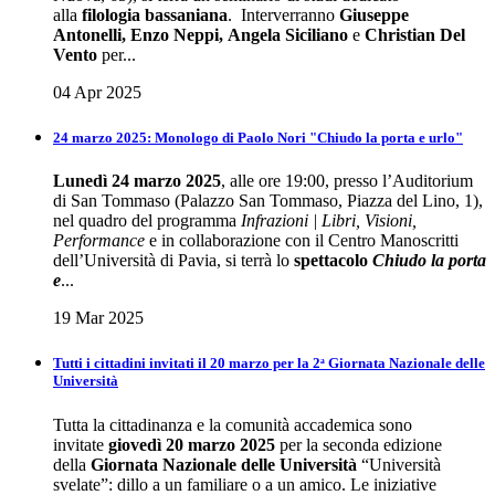
alla
filologia bassaniana
. Interverranno
Giuseppe
Antonelli, Enzo Neppi, Angela Siciliano
e
Christian Del
Vento
per...
04 Apr 2025
24 marzo 2025: Monologo di Paolo Nori "Chiudo la porta e urlo"
Lunedì 24 marzo 2025
, alle ore 19:00, presso l’Auditorium
di San Tommaso (Palazzo San Tommaso, Piazza del Lino, 1),
nel quadro del programma
Infrazioni | Libri, Visioni,
Performance
e in collaborazione con il Centro Manoscritti
dell’Università di Pavia, si terrà lo
spettacolo
Chiudo la porta
e
...
19 Mar 2025
Tutti i cittadini invitati il 20 marzo per la 2ᵃ Giornata Nazionale delle
Università
Tutta la cittadinanza e la comunità accademica sono
invitate
giovedì 20 marzo 2025
per la seconda edizione
della
Giornata Nazionale delle Università
“Università
svelate”: dillo a un familiare o a un amico. Le iniziative