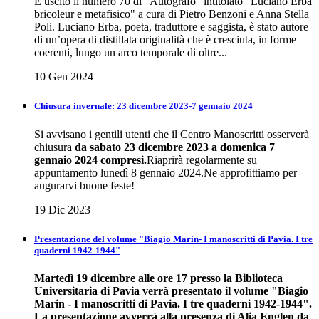
È uscito il numero 70 di "Autografo" intitolato "Luciano Erba
bricoleur e metafisico" a cura di Pietro Benzoni e Anna Stella
Poli. Luciano Erba, poeta, traduttore e saggista, è stato autore
di un’opera di distillata originalità che è cresciuta, in forme
coerenti, lungo un arco temporale di oltre...
10 Gen 2024
Chiusura invernale: 23 dicembre 2023-7 gennaio 2024
Si avvisano i gentili utenti che il Centro Manoscritti osserverà
chiusura
da sabato 23 dicembre 2023 a domenica 7
gennaio 2024 compresi.
Riaprirà regolarmente su
appuntamento lunedì 8 gennaio 2024.Ne approfittiamo per
augurarvi buone feste!
19 Dic 2023
Presentazione del volume "Biagio Marin- I manoscritti di Pavia. I tre
quaderni 1942-1944"
Martedì 19 dicembre alle ore 17 presso la Biblioteca
Universitaria di Pavia verrà presentato il volume "Biagio
Marin - I manoscritti di Pavia. I tre quaderni 1942-1944".
La presentazione avverrà alla presenza di Alia Englen da