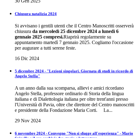
30 Gen 2025
Chiusura natalizia 2024
Si avvisano i gentili utenti che il Centro Manoscritti osserverà
chiusura
da mercoledì 25 dicembre 2024 a lunedì 6
gennaio 2025 compresi.
Riaprirà regolarmente su
appuntamento martedì 7 gennaio 2025. Cogliamo l'occasione
per augurare a tutti serene feste.
16 Dic 2024
5 dicembre 2024 - "Lezioni singolari. Giornata di studi in ricordo di
Angelo Stella"
A un anno dalla sua scomparsa, allievi e amici ricordano
Angelo Stella, professore ordinario di Storia della lingua
italiana e di Dialettologia italiana per oltre trent'anni presso
l'Università di Pavia, oltre che direttore del Centro manoscritti
e presidente della Fondazione Maria Corti. La...
29 Nov 2024
6 novembre 2024 - Convegno "Non si sfugge all'esperienza" - Mario