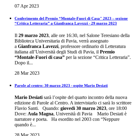
07 Apr 2023
Conferimento del Premio “Montale-Fuori di Casa" 2023 – sezione
“Critica Letteraria” a Gianfranca Lavezzi - 29 marzo 2023
Il
29 marzo 2023
, alle ore 16:30, nel Salone Teresiano della
Biblioteca Universitaria di Pavia, verrà assegnato
a
Gianfranca Lavezzi
, professore ordinario di Letteratura
italiana all’Università degli Studi di Pavia, il
Premio
“Montale-Fuori di casa”
per la sezione “Critica Letteraria”.
Dopo il...
28 Mar 2023
Parole al centro: 30 marzo 2023 - ospite Mario Desiati
Mario
Desiati
sarà l’ospite del quarto incontro della nuova
edizione di Parole al Centro. A intervistarlo ci sarà lo scrittore
Flavio Santi. Quando:
giovedì 30 marzo 2023
, ore 18:00
Dove:
Aula Magna
, Università di Pavia Mario Desiati è
narratore e poeta. Ha esordito nel 2003 con “Neppure
quando è...
28 Mar 2023