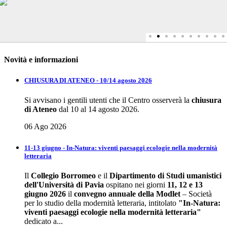
Novità e informazioni
CHIUSURA DI ATENEO - 10/14 agosto 2026
Si avvisano i gentili utenti che il Centro osserverà la
chiusura
di Ateneo
dal 10 al 14 agosto 2026.
06 Ago 2026
11-13 giugno - In-Natura: viventi paesaggi ecologie nella modernità
letteraria
Il
Collegio Borromeo
e il
Dipartimento di Studi umanistici
dell'Università di Pavia
ospitano nei giorni
11, 12 e 13
giugno 2026
il
convegno annuale della
Modlet
– Società
per lo studio della modernità letteraria, intitolato
"In-Natura:
viventi paesaggi ecologie nella modernità letteraria"
dedicato a...