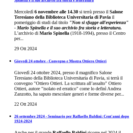
Spinella e il suo archivio fra storia e letteratura
Mercoledì
6 novembre alle 14.30
si terrà presso il
Salone
Teresiano della Biblioteca Universitaria di Pavia
il
pomeriggio di studi dal titolo
"Non si sfugge all'esperienza"
- Mario Spinella e il suo archivio fra storia e letteratura.
L’archivio di
Mario Spinella
(1918-1994), presso il Centro
per...
29 Ott 2024
Giovedì 24 ottobre - Convegno e Mostra Ottiero Ottieri
Giovedì 24 ottobre 2024, presso il magnifico Salone
Teresiano della Biblioteca Universitaria di Pavia, si terrà il
convegno "Ottiero Ottieri. La scrittura all’assalto" Ottiero
Ottieri, autore "isolato ed erratico" come lo definì Andrea
Zanzotto, ha saputo mescolare generi e forme diverse per...
22 Ott 2024
26 settembre 2024 - Seminario per Raffaello Baldini: Cent'anni dopo
1924-2024
Anche per il grande
Raffaello Baldini
ricorre nel 2024 il