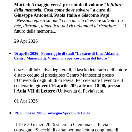
Martedì 5 maggio verrà presentato il volume
“Il futuro
della memoria. Cosa come dove salvare”
a cura di
Giuseppe Antonelli, Paola Italia e Giacomo Papi
“Nessuna epoca sa quello che merita di essere salvato. La
rete, distratta, dimentica: noi ricordiamoci di ricordare.”
Il
futuro della memoria...
29 Apr 2026
16 aprile 2026 - Pomeriggio di studi "Le carte di Lino Aldani al
Centro Manoscritti. Visioni, mappe, coscienza del futuro"
Grazie all’iniziativa degli eredi, il lascito letterario dell’autore
è stato ceduto al prestigioso Centro Manoscritti presso
l’Università degli Studi di Pavia. Per celebrare l’evento e il
centenario,
giovedì 16 aprile 202, alle ore 18.00, presso
l'Aula VII di Lettere
(Università di Pavia) sarà...
01 Apr 2026
19-20 marzo 206 - Convegno Specchi di Carta
Il 19 e 20 marzo 2026 si terrà a Cremona e a Pavia il
convegno “Specchi di carta: per una lettura congiunta di