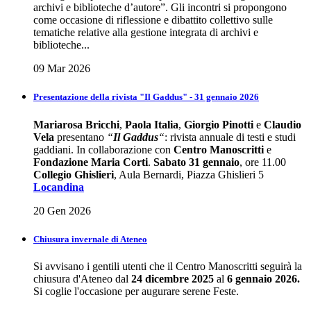
archivi e biblioteche d’autore”. Gli incontri si propongono
come occasione di riflessione e dibattito collettivo sulle
tematiche relative alla gestione integrata di archivi e
biblioteche...
09 Mar 2026
Presentazione della rivista "Il Gaddus" - 31 gennaio 2026
Mariarosa Bricchi
,
Paola Italia
,
Giorgio Pinotti
e
Claudio
Vela
presentano
“
Il Gaddus
“
: rivista annuale di testi e studi
gaddiani. In collaborazione con
Centro Manoscritti
e
Fondazione Maria Corti
.
Sabato 31 gennaio
, ore 11.00
Collegio Ghislieri
, Aula Bernardi, Piazza Ghislieri 5
Locandina
20 Gen 2026
Chiusura invernale di Ateneo
Si avvisano i gentili utenti che il Centro Manoscritti seguirà la
chiusura d'Ateneo dal
24 dicembre 2025
al
6 gennaio 2026.
Si coglie l'occasione per augurare serene Feste.