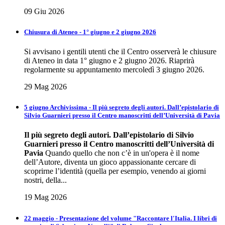
09 Giu 2026
Chiusura di Ateneo - 1° giugno e 2 giugno 2026
Si avvisano i gentili utenti che il Centro osserverà le chiusure
di Ateneo in data 1° giugno e 2 giugno 2026. Riaprirà
regolarmente su appuntamento mercoledì 3 giugno 2026.
29 Mag 2026
5 giugno Archivissima - Il più segreto degli autori. Dall’epistolario di
Silvio Guarnieri presso il Centro manoscritti dell’Università di Pavia
Il più segreto degli autori.
Dall’epistolario di Silvio
Guarnieri presso il Centro
manoscritti dell’Università di
Pavia
Quando quello che non c’è in un'opera è il nome
dell’Autore, diventa un gioco appassionante cercare di
scoprirne l’identità (quella per esempio, venendo ai giorni
nostri, della...
19 Mag 2026
22 maggio - Presentazione del volume "Raccontare l'Italia. I libri di