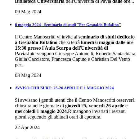
Biblioteca Universitaria
dell'Università di Pavia
dalle ore
...
09 Mag 2024
6 maggio 2024 - Seminario di studi "Per Gesualdo Bufalino"
Il Centro Manoscritti vi invita al
seminario di studi dedicato
a Gesualdo Bufalino
che si terrà
lunedì 6 maggio dalle ore
15:30 presso l'Aula Scarpa dell'Università di
Pavia.
Intervengono Giuseppe Antonelli, Roberto Santachiara,
Giulia Cacciatore, Francesca Caputo e Christian Del Vento
per...
03 Mag 2024
AVVISO CHIUSURE: 25-26 APRILE E 1 MAGGIO 2024
Si avvisano i gentili utenti che il Centro Manoscritti osserverà
chiusura nelle giornate di
giovedì 25, venerdì 26 aprile e
mercoledì 1 maggio 2024.
Rimangono invariati i restanti
giorni seguendo gli abituali orari di apertura.
22 Apr 2024