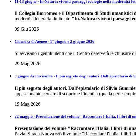
11-13 giugno - In-Natura: viventi paesaggi ecologie nella modernità let
Il
Collegio Borromeo
e il
Dipartimento di Studi umanistici d
modernità letteraria, intitolato
"In-Natura: viventi paesaggi ec
09 Giu 2026
Chiusura di Ateneo - 1° giugno e 2 giugno 2026
Si avvisano i gentili utenti che il Centro osserverà le chiusur
29 Mag 2026
5 giugno Archivissima - Il più segreto degli autori. Dall’epistolario di 
Il più segreto degli autori.
Dall’epistolario di Silvio Guarnie
appassionante cercare di scoprirne l’identità (quella per esempio,
19 Mag 2026
22 maggio - Presentazione del volume "Raccontare l'Italia. I libri di u
Presentazione del volume
"Raccontare l'Italia. I libri di u
Pavia, Strada Nuova 65) il volume "Raccontare l'Italia. I libri di