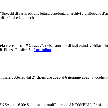
Specchi di carta: per una lettura congiunta di archivi e biblioteche d’a
 di archivi e biblioteche...
ela
presentano
“
Il Gaddus
“
: rivista annuale di testi e studi gaddiani. 
di, Piazza Ghislieri 5
Locandina
 chiusura d'Ateneo dal
24 dicembre 2025
al
6 gennaio 2026.
Si coglie l
A ore 16.00: Saluti istituzionaliGiuseppe ANTONELLI, Presidente de