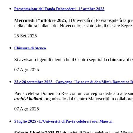
Presentazione del Fondo Debenedetti - 1° ottobre 2025
Mercoledì 1° ottobre 2025
, l'Università di Pavia ospiterà la
pre
nella cultura italiana del Novecento, è stato zio di Cesare Segre
25 Set 2025
Chiusura di Ateneo
Si avvisano i gentili utenti che il Centro seguirà la
chiusura di
07 Ago 2025
25 e 26 settembre 2025 - Convegno "Le carte di don Mimì. Domenico Rea
Pavia celebra Domenico Rea con un convegno dedicato alle sue 
archivi italiani
, organizzato dal Centro Manoscritti in collabora
07 Ago 2025
5 luglio 2025 - L'Università di Pavia celebra i suoi Maestri
Sabato 5 luglio 2025
l'Università di Pavia celebra i suoi
Maest