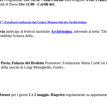
ità di Pavia
Ore 11:00 - Cortili del
...
ivi”: il podcast realizzato dal Centro Manoscritti per Archivissima
via
partecipa al festival nazionale
Archivissima
, aderendo al tema "Dal
iddetta Scienza della...
Pavia, Palazzo del Broletto
Promotore: Fondazione Maria CortiCon la 
 della nascita di Luigi Meneghello, Fondo...
 Ateneo
per i giorni
1 e 2 maggio.
Riaprirà
regolarmente su appuntame