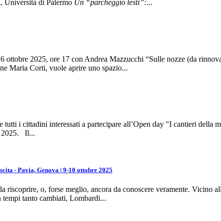
 Università di Palermo
Un “parcheggio testi”:
...
 ottobre 2025, ore 17 con Andrea Mazzucchi “Sulle nozze (da rinnovars
 Maria Corti, vuole aprire uno spazio...
 tutti i cittadini interessati a partecipare all’Open day "I cantieri della 
 2025. Il...
cita - Pavia, Genova | 9-10 ottobre 2025
da riscoprire, o, forse meglio, ancora da conoscere veramente. Vicino al
n tempi tanto cambiati, Lombardi...