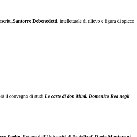
critti.
Santorre Debenedetti
, intellettuale di rilievo e figura di spicco
erà il convegno di studi
Le carte di don Mimì. Domenico Rea negli
sco Svelto
, Rettore dell’Università di Pavia
Prof. Dario Mantovani
,