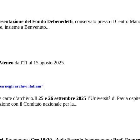
sentazione del Fondo Debenedetti
, conservato presso il Centro Manos
 e, insieme a Benvenuto...
 Ateneo
dall'11 al 15 agosto 2025.
 negli archivi italiani"
carte d’archivio.Il
25 e 26 settembre 2025
l’Università di Pavia ospit
zione con il Comitato nazionale per la...
ri
.
Programma:
Ore 10:30 - Aula Foscolo
Intervengono:
Prof. France