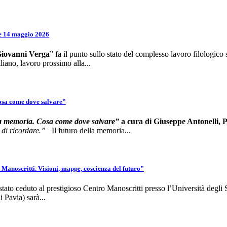
 e 14 maggio 2026
 Giovanni Verga
” fa il punto sullo stato del complesso lavoro filologico 
iliano, lavoro prossimo alla...
Cosa come dove salvare”
la memoria. Cosa come dove salvare”
a cura di Giuseppe Antonelli, P
 di ricordare.”
Il futuro della memoria...
 Manoscritti. Visioni, mappe, coscienza del futuro"
e è stato ceduto al prestigioso Centro Manoscritti presso l’Università degli
 Pavia) sarà...